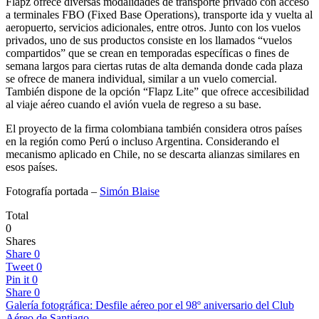
Flapz ofrece diversas modalidades de transporte privado con acceso
a terminales FBO (Fixed Base Operations), transporte ida y vuelta al
aeropuerto, servicios adicionales, entre otros. Junto con los vuelos
privados, uno de sus productos consiste en los llamados “vuelos
compartidos” que se crean en temporadas específicas o fines de
semana largos para ciertas rutas de alta demanda donde cada plaza
se ofrece de manera individual, similar a un vuelo comercial.
También dispone de la opción “Flapz Lite” que ofrece accesibilidad
al viaje aéreo cuando el avión vuela de regreso a su base.
El proyecto de la firma colombiana también considera otros países
en la región como Perú o incluso Argentina. Considerando el
mecanismo aplicado en Chile, no se descarta alianzas similares en
esos países.
Fotografía portada –
Simón Blaise
Total
0
Shares
Share
0
Tweet
0
Pin it
0
Share
0
Galería fotográfica: Desfile aéreo por el 98º aniversario del Club
Aéreo de Santiago