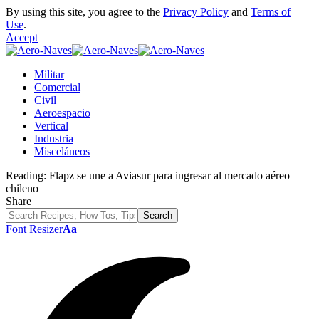
By using this site, you agree to the
Privacy Policy
and
Terms of
Use
.
Accept
Militar
Comercial
Civil
Aeroespacio
Vertical
Industria
Misceláneos
Reading:
Flapz se une a Aviasur para ingresar al mercado aéreo
chileno
Share
Font Resizer
Aa