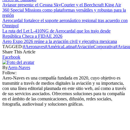
Aviasur presenta: el Cessna SkyCourier y el Beechcraft King Air
360 Special Missions como plataformas versátiles y robustas para la
región
Aerocardal fortalece el soporte aeronáutico regional tras acuerdo con
Omnipol
La ruta del Let L-410NG de Aerocardal que los trajo desde
República Checa a FIDAE 2026
Aero Expo 2026 reúne a la aviación civil y ejecutiva mexicana
TAGGED:
#Aeronaves
#AméricaLatina
#AviaciónCorporativa
#Aviasu
Share This Article
Facebook
By
Aero-Naves
Follow:
Aero-Naves es una compañía fundada en 2020, cuyo objetivo es
transmitir a través de medios digitales la aviación y su importancia,
con una línea editorial plasmada en este sitio web, así como a través
de sus servicios asociados. Ofrecemos soluciones para tu compañía
en el ámbito de las comunicaciones, difusión, redes sociales,
fotografía, audiovisual y soluciones gráficas.