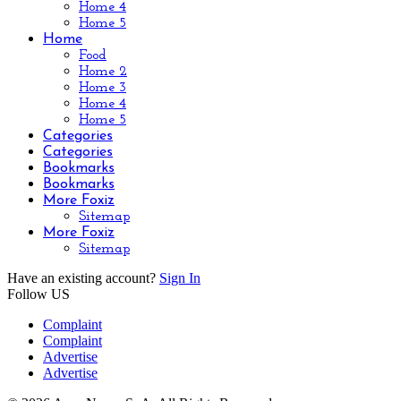
Home 4
Home 5
Home
Food
Home 2
Home 3
Home 4
Home 5
Categories
Categories
Bookmarks
Bookmarks
More Foxiz
Sitemap
More Foxiz
Sitemap
Have an existing account?
Sign In
Follow US
Complaint
Complaint
Advertise
Advertise