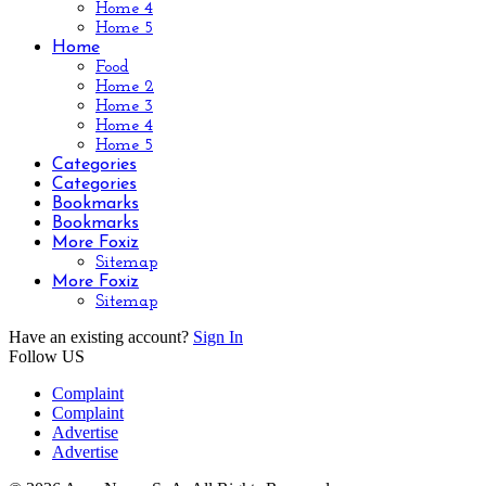
Home 4
Home 5
Home
Food
Home 2
Home 3
Home 4
Home 5
Categories
Categories
Bookmarks
Bookmarks
More Foxiz
Sitemap
More Foxiz
Sitemap
Have an existing account?
Sign In
Follow US
Complaint
Complaint
Advertise
Advertise