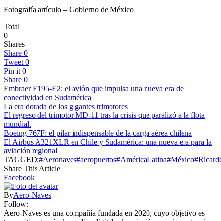
Fotografía artículo – Gobierno de México
Total
0
Shares
Share
0
Tweet
0
Pin it
0
Share
0
Embraer E195-E2: el avión que impulsa una nueva era de
conectividad en Sudamérica
La era dorada de los gigantes trimotores
El regreso del trimotor MD-11 tras la crisis que paralizó a la flota
mundial.
Boeing 767F: el pilar indispensable de la carga aérea chilena
El Airbus A321XLR en Chile y Sudamérica: una nueva era para la
aviación regional
TAGGED:
#Aeronaves
#aeropuertos
#AméricaLatina
#México
#Ricard
Share This Article
Facebook
By
Aero-Naves
Follow:
Aero-Naves es una compañía fundada en 2020, cuyo objetivo es