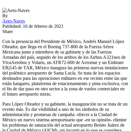
By
Aero-Naves
Published: 16 de febrero de 2021
Share
Con la presencia del Presidente de México, Andrés Manuel López
Obrador, que llega en el Boeing 737-800 de la Fuerza Aérea
Mexicana junto a miembros de su gabinete y de las Fuerzas
Armadas del país, seguido de los arribos de los Airbus A321neo de
VivaAerobus y Volaris, un ATR72-600 de Aeromar y un Embraer
ERj145 de TAR, México inaugura las primeras nuevas instalaciones
del polémico aeropuerto de Santa Lucía. Se trata de los espacios
destinados para las operaciones militares en ese recinto entre las que
están hangares, plataforma de estacionamiento y pista exclusiva, con
el fin de dar paso en otro sector a la zona de vuelos comerciales en
el futuro aeropuerto mixto.
Para López Obrador y su gabinete, la inauguración no se trata de un
evento más. Es dar visibilidad a uno de los símbolos de su
administración y promesas de campaña: ofrecer a la Ciudad de
México un nuevo sistema aeroportuario que -en su opinión- elimine
los problemas de saturación del actual aeropuerto Benito Juárez de
la Ciudad de México (AICM), sin incurrir en lo que se considera