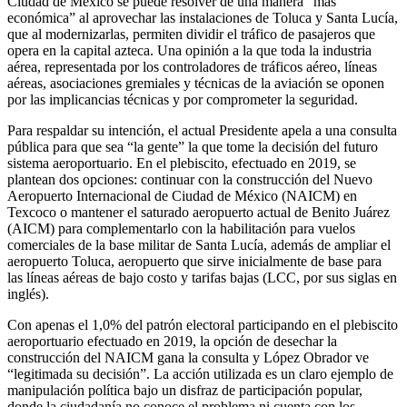
Ciudad de México se puede resolver de una manera “más
económica” al aprovechar las instalaciones de Toluca y Santa Lucía,
que al modernizarlas, permiten dividir el tráfico de pasajeros que
opera en la capital azteca. Una opinión a la que toda la industria
aérea, representada por los controladores de tráficos aéreo, líneas
aéreas, asociaciones gremiales y técnicas de la aviación se oponen
por las implicancias técnicas y por comprometer la seguridad.
Para respaldar su intención, el actual Presidente apela a una consulta
pública para que sea “la gente” la que tome la decisión del futuro
sistema aeroportuario. En el plebiscito, efectuado en 2019, se
plantean dos opciones: continuar con la construcción del Nuevo
Aeropuerto Internacional de Ciudad de México (NAICM) en
Texcoco o mantener el saturado aeropuerto actual de Benito Juárez
(AICM) para complementarlo con la habilitación para vuelos
comerciales de la base militar de Santa Lucía, además de ampliar el
aeropuerto Toluca, aeropuerto que sirve inicialmente de base para
las líneas aéreas de bajo costo y tarifas bajas (LCC, por sus siglas en
inglés).
Con apenas el 1,0% del patrón electoral participando en el plebiscito
aeroportuario efectuado en 2019, la opción de desechar la
construcción del NAICM gana la consulta y López Obrador ve
“legitimada su decisión”. La acción utilizada es un claro ejemplo de
manipulación política bajo un disfraz de participación popular,
donde la ciudadanía no conoce el problema ni cuenta con los