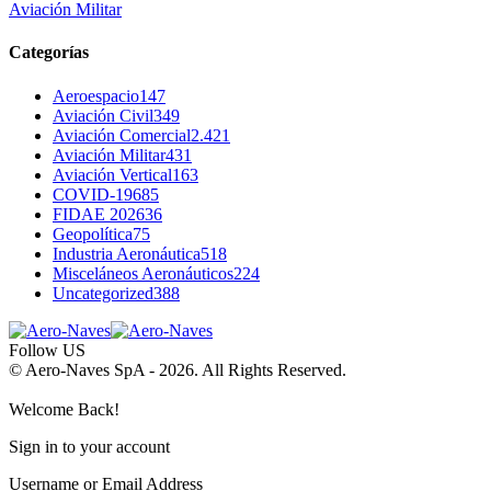
Aviación Militar
Categorías
Aeroespacio
147
Aviación Civil
349
Aviación Comercial
2.421
Aviación Militar
431
Aviación Vertical
163
COVID-19
685
FIDAE 2026
36
Geopolítica
75
Industria Aeronáutica
518
Misceláneos Aeronáuticos
224
Uncategorized
388
Follow US
© Aero-Naves SpA - 2026. All Rights Reserved.
Welcome Back!
Sign in to your account
Username or Email Address