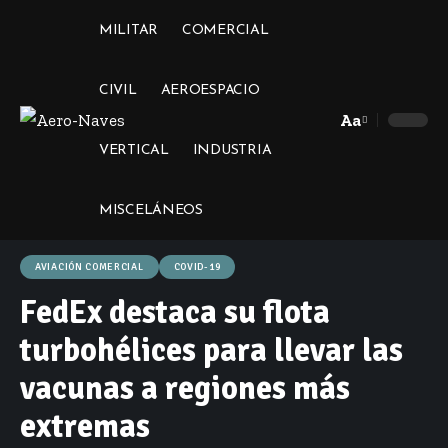
MILITAR
COMERCIAL
CIVIL
AEROESPACIO
Aa
Font
VERTICAL
INDUSTRIA
Resizer
MISCELÁNEOS
AVIACIÓN COMERCIAL
COVID-19
FedEx destaca su flota
turbohélices para llevar las
vacunas a regiones más
extremas