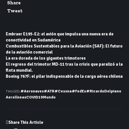
Share
Tweet
Embraer E195-E2: el avión que impulsa una nueva era de
conectividad en Sudamérica
Combustibles Sustentables para la Aviación (SAF): El futuro
de la aviación comercial
La era dorada de los gigantes trimotores
El regreso del trimotor MD-11 tras la crisis que paralizó a la
flota mundial.
Boeing 767F: el pilar indispensable de la carga aérea chilena
#Aeronaves
#ATR
#Cessna
#FedEx
#RicardoDelpiano
TAGGED:
Aerolíneas
COVID19
Mundo
Share This Article