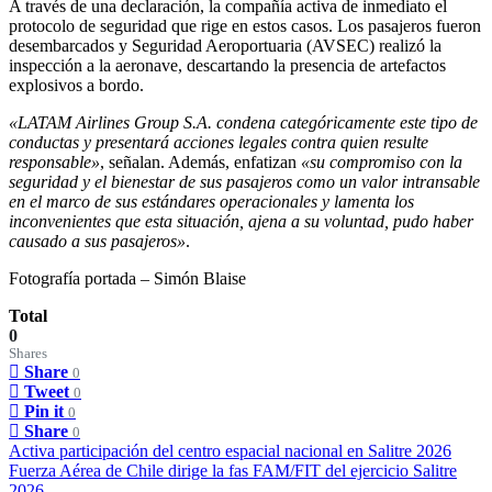
A través de una declaración, la compañía activa de inmediato el
protocolo de seguridad que rige en estos casos. Los pasajeros fueron
desembarcados y Seguridad Aeroportuaria (AVSEC) realizó la
inspección a la aeronave, descartando la presencia de artefactos
explosivos a bordo.
«LATAM Airlines Group S.A. condena categóricamente este tipo de
conductas y presentará acciones legales contra quien resulte
responsable»
, señalan. Además, enfatizan
«su compromiso con la
seguridad y el bienestar de sus pasajeros como un valor intransable
en el marco de sus estándares operacionales y lamenta los
inconvenientes que esta situación, ajena a su voluntad, pudo haber
causado a sus pasajeros»
.
Fotografía portada – Simón Blaise
Total
0
Shares
Share
0
Tweet
0
Pin it
0
Share
0
Activa participación del centro espacial nacional en Salitre 2026
Fuerza Aérea de Chile dirige la fas FAM/FIT del ejercicio Salitre
2026