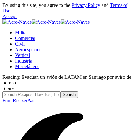
By using this site, you agree to the
Privacy Policy
and
Terms of
Use
.
Accept
Militar
Comercial
Civil
Aeroespacio
Vertical
Industria
Misceláneos
Reading:
Evacúan un avión de LATAM en Santiago por aviso de
bomba
Share
Font Resizer
Aa