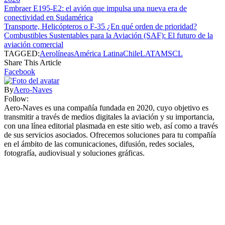
Embraer E195-E2: el avión que impulsa una nueva era de
conectividad en Sudamérica
Transporte, Helicópteros o F-35 ¿En qué orden de prioridad?
Combustibles Sustentables para la Aviación (SAF): El futuro de la
aviación comercial
TAGGED:
Aerolíneas
América Latina
Chile
LATAM
SCL
Share This Article
Facebook
By
Aero-Naves
Follow:
Aero-Naves es una compañía fundada en 2020, cuyo objetivo es
transmitir a través de medios digitales la aviación y su importancia,
con una línea editorial plasmada en este sitio web, así como a través
de sus servicios asociados. Ofrecemos soluciones para tu compañía
en el ámbito de las comunicaciones, difusión, redes sociales,
fotografía, audiovisual y soluciones gráficas.