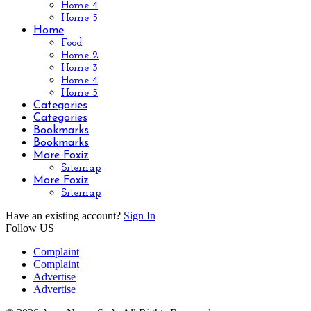
Home 4
Home 5
Home
Food
Home 2
Home 3
Home 4
Home 5
Categories
Categories
Bookmarks
Bookmarks
More Foxiz
Sitemap
More Foxiz
Sitemap
Have an existing account?
Sign In
Follow US
Complaint
Complaint
Advertise
Advertise