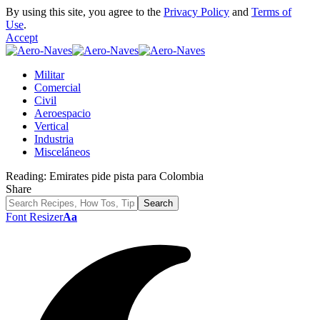
By using this site, you agree to the
Privacy Policy
and
Terms of
Use
.
Accept
Militar
Comercial
Civil
Aeroespacio
Vertical
Industria
Misceláneos
Reading:
Emirates pide pista para Colombia
Share
Font Resizer
Aa