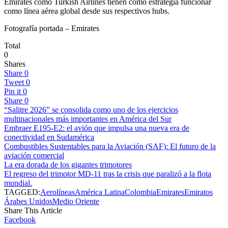
Emirates como Turkish Airlines tienen como estrategia funcionar
como línea aérea global desde sus respectivos hubs.
Fotografía portada – Emirates
Total
0
Shares
Share
0
Tweet
0
Pin it
0
Share
0
“Salitre 2026” se consolida como uno de los ejercicios
multinacionales más importantes en América del Sur
Embraer E195-E2: el avión que impulsa una nueva era de
conectividad en Sudamérica
Combustibles Sustentables para la Aviación (SAF): El futuro de la
aviación comercial
La era dorada de los gigantes trimotores
El regreso del trimotor MD-11 tras la crisis que paralizó a la flota
mundial.
TAGGED:
Aerolíneas
América Latina
Colombia
Emirates
Emiratos
Árabes Unidos
Medio Oriente
Share This Article
Facebook