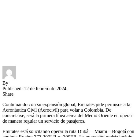
By
Published: 12 de febrero de 2024
Share
Continuando con su expansión global, Emirates pide permisos a la
Aeronáutica Civil (Aerocivil) para volar a Colombia. De
concretarse, será la primera línea aérea del Medio Oriente en operar
de manera regular un servicio de pasajeros.
Emirates está solicitando operar la ruta Dubái – Miami – Bogotá con
equipos Boeing 777-200LR o -300ER. La operación podría incluir