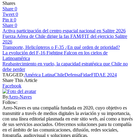
Shares
Share
0
Tweet
0
Pin it
0
Share
0
Activa participación del centro espacial nacional en Salitre 2026
Fuerza Aérea de Chile dirige la fas FAM/FIT del ejercicio Salitre
2026
Transporte, Helicópteros o F-35 ¿En qué orden de prioridad?
La evolución del F-16 Fighting Falcon en los cielos de
Latinoamérica
Reabastecimiento en vuelo, la capacidad estratégica que Chile no
debe perder
TAGGED:
América Latina
Chile
Defensa
Fidae
FIDAE 2024
Share This Article
Facebook
By
Aero-Naves
Follow:
Aero-Naves es una compañía fundada en 2020, cuyo objetivo es
transmitir a través de medios digitales la aviación y su importancia,
con una línea editorial plasmada en este sitio web, así como a través
de sus servicios asociados. Ofrecemos soluciones para tu compañía
en el ámbito de las comunicaciones, difusión, redes sociales,
fotografía, audiovisual y soluciones gráficas.