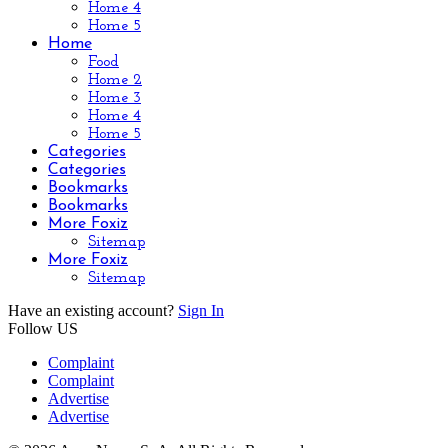
Home 4
Home 5
Home
Food
Home 2
Home 3
Home 4
Home 5
Categories
Categories
Bookmarks
Bookmarks
More Foxiz
Sitemap
More Foxiz
Sitemap
Have an existing account?
Sign In
Follow US
Complaint
Complaint
Advertise
Advertise