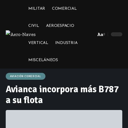
MILITAR
COMERCIAL
CIVIL
AEROESPACIO
Aa
Font
VERTICAL
INDUSTRIA
Resizer
MISCELÁNEOS
AVIACIÓN COMERCIAL
Avianca incorpora más B787
a su flota