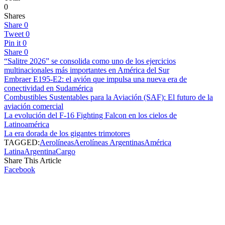
0
Shares
Share
0
Tweet
0
Pin it
0
Share
0
“Salitre 2026” se consolida como uno de los ejercicios
multinacionales más importantes en América del Sur
Embraer E195-E2: el avión que impulsa una nueva era de
conectividad en Sudamérica
Combustibles Sustentables para la Aviación (SAF): El futuro de la
aviación comercial
La evolución del F-16 Fighting Falcon en los cielos de
Latinoamérica
La era dorada de los gigantes trimotores
TAGGED:
Aerolíneas
Aerolíneas Argentinas
América
Latina
Argentina
Cargo
Share This Article
Facebook