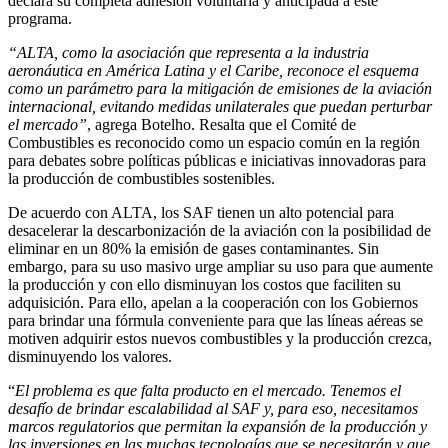
declara su completa adhesión voluntaria y anticipada a este
programa.
“ALTA, como la asociación que representa a la industria
aeronáutica en América Latina y el Caribe, reconoce el esquema
como un parámetro para la mitigación de emisiones de la aviación
internacional, evitando medidas unilaterales que puedan perturbar
el mercado”
, agrega Botelho. Resalta que el Comité de
Combustibles es reconocido como un espacio común en la región
para debates sobre políticas públicas e iniciativas innovadoras para
la producción de combustibles sostenibles.
De acuerdo con ALTA, los SAF tienen un alto potencial para
desacelerar la descarbonización de la aviación con la posibilidad de
eliminar en un 80% la emisión de gases contaminantes. Sin
embargo, para su uso masivo urge ampliar su uso para que aumente
la producción y con ello disminuyan los costos que faciliten su
adquisición. Para ello, apelan a la cooperación con los Gobiernos
para brindar una fórmula conveniente para que las líneas aéreas se
motiven adquirir estos nuevos combustibles y la producción crezca,
disminuyendo los valores.
“
El problema es que falta producto en el mercado. Tenemos el
desafío de brindar escalabilidad al SAF y, para eso, necesitamos
marcos regulatorios que permitan la expansión de la producción y
las inversiones en las muchas tecnologías que se necesitarán y que