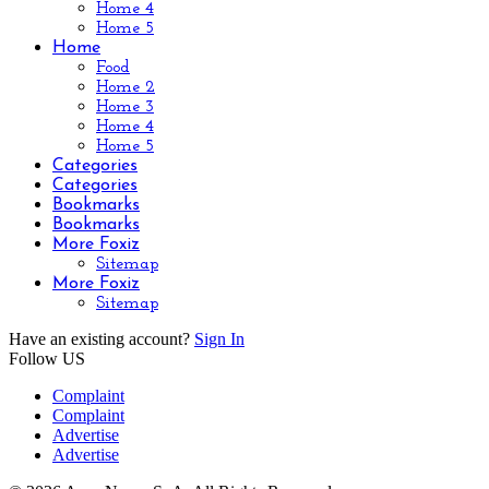
Home 4
Home 5
Home
Food
Home 2
Home 3
Home 4
Home 5
Categories
Categories
Bookmarks
Bookmarks
More Foxiz
Sitemap
More Foxiz
Sitemap
Have an existing account?
Sign In
Follow US
Complaint
Complaint
Advertise
Advertise