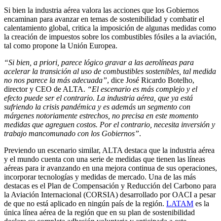
Si bien la industria aérea valora las acciones que los Gobiernos
encaminan para avanzar en temas de sostenibilidad y combatir el
calentamiento global, critica la imposición de algunas medidas como
la creación de impuestos sobre los combustibles fósiles a la aviación,
tal como propone la Unión Europea.
“Si bien, a priori, parece lógico gravar a las aerolíneas para
acelerar la transición al uso de combustibles sostenibles, tal medida
no nos parece la más adecuada”
, dice José Ricardo Botelho,
director y CEO de ALTA.
“El escenario es más complejo y el
efecto puede ser el contrario. La industria aérea, que ya está
sufriendo la crisis pandémica y es además un segmento con
márgenes notoriamente estrechos, no precisa en este momento
medidas que agreguen costos. Por el contrario, necesita inversión y
trabajo mancomunado con los Gobiernos”
.
Previendo un escenario similar, ALTA destaca que la industria aérea
y el mundo cuenta con una serie de medidas que tienen las líneas
aéreas para ir avanzando en una mejora continua de sus operaciones,
incorporar tecnologías y medidas de mercado. Una de las más
destacas es el Plan de Compensación y Reducción del Carbono para
la Aviación Internacional (CORSIA) desarrollado por OACI a pesar
de que no está aplicado en ningún país de la región.
LATAM
es la
única línea aérea de la región que en su plan de sostenibilidad