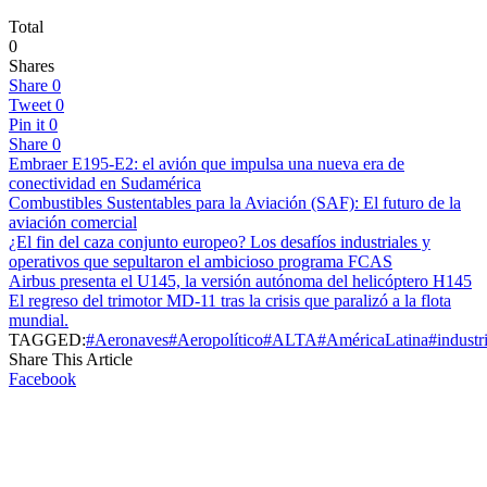
Total
0
Shares
Share
0
Tweet
0
Pin it
0
Share
0
Embraer E195-E2: el avión que impulsa una nueva era de
conectividad en Sudamérica
Combustibles Sustentables para la Aviación (SAF): El futuro de la
aviación comercial
¿El fin del caza conjunto europeo? Los desafíos industriales y
operativos que sepultaron el ambicioso programa FCAS
Airbus presenta el U145, la versión autónoma del helicóptero H145
El regreso del trimotor MD-11 tras la crisis que paralizó a la flota
mundial.
TAGGED:
#Aeronaves
#Aeropolítico
#ALTA
#AméricaLatina
#industr
Share This Article
Facebook