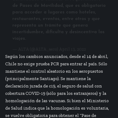
de Pases de Movilidad, que es obligatorio
para acceder a lugares como hoteles,
restaurantes, eventos, entre otros y que
representa un trámite que genera
incertidumbre, dificulta y desincentiva los
viajes.
— ALTA (@ALTA_aero)
April 13, 2022
Según los cambios anunciados, desde el 14 de abril,
Chile no exige prueba PCR para entrar al país. Sólo
mantiene el control aleatorio en los aeropuertos
(principalmente Santiago). Se mantiene la
declaración jurada de c19, el seguro de salud con
cobertura COVID-19 (sólo para los extranjeros) y la
homologación de las vacunas. Si bien el Ministerio
de Salud indica que la homologación es voluntaria,
se vuelve obligatoria para obtener el “Pase de