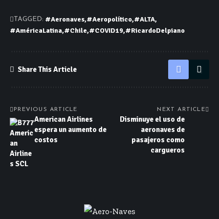
#Aeronaves
#Aeropolítico
#ALTA
TAGGED:
#AméricaLatina
#Chile
#COVID19
#RicardoDelpiano
Share This Article
PREVIOUS ARTICLE
NEXT ARTICLE
American Airlines
Disminuye el uso de
espera un aumento de
aeronaves de
costos
pasajeros como
cargueros