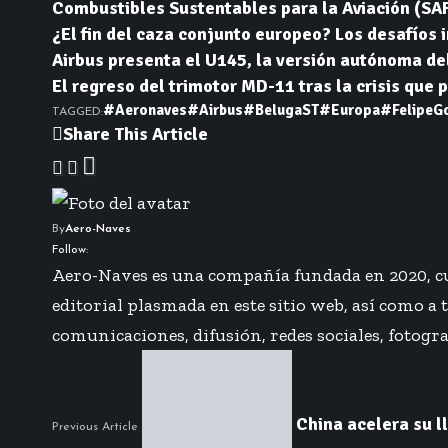
Combustibles Sustentables para la Aviación (SAF)
¿El fin del caza conjunto europeo? Los desafíos
Airbus presenta el U145, la versión autónoma de
El regreso del trimotor MD-11 tras la crisis que p
#Aeronaves
#Airbus
#BelugaST
#Europa
#FelipeG
TAGGED:
Share This Article
By
Aero-Naves
Follow:
Aero-Naves es una compañía fundada en 2020, cuy
editorial plasmada en este sitio web, así como a
comunicaciones, difusión, redes sociales, fotogra
China acelera su l
Previous Article