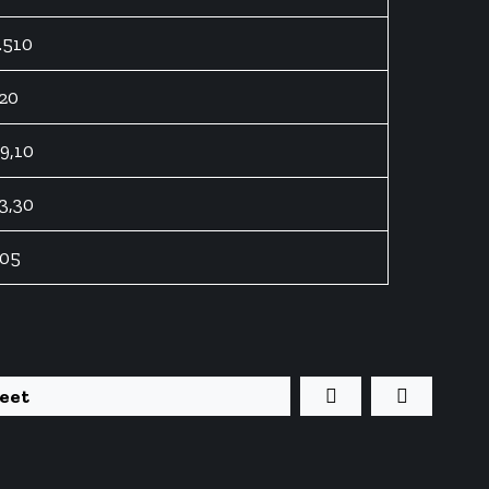
.510
20
9,10
3,30
05
eet