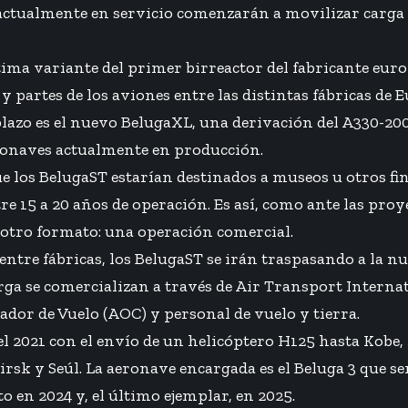
 actualmente en servicio comenzarán a movilizar carg
tima variante del primer birreactor del fabricante euro
 partes de los aviones entre las distintas fábricas de 
mplazo es el nuevo BelugaXL, una derivación del A330-20
eronaves actualmente en producción.
ue los BelugaST estarían destinados a museos u otros fi
e 15 a 20 años de operación. Es así, como ante las pr
o otro formato: una operación comercial.
entre fábricas, los BelugaST se irán traspasando a la nu
arga se comercializan a través de Air Transport Interna
dor de Vuelo (AOC) y personal de vuelo y tierra.
l 2021 con el envío de un helicóptero H125 hasta Kobe, J
irsk y Seúl. La aeronave encargada es el Beluga 3 que se
o en 2024 y, el último ejemplar, en 2025.