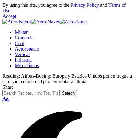
By using this site, you agree to the
Privacy Policy
and
Terms of
Use
.
Accept
Militar
Comercial
Civil
Aeroespacio
Vertical
Industria
Misceláneos
Reading:
Airbus-Boeing: Europa y Estados Unidos ponen tregua a
su disputa comercial para enfrentar a China
Share
Font
Aa
Resizer