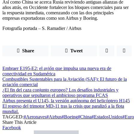
Así como China se acerca Rusia reviviendo antiguas alianzas de
años atrás, en Occidente fortalecer los bloques comerciales para ser
la respuesta inmediata, comenzando con las dos principales
empresas exportadoras como son Airbus y Boeing.
Fotografía portada – S. Ramadier / Airbus
Share
Tweet
Embraer E195-E2: el avión que impulsa una nueva era de
conectividad en Sudamérica
Combustibles Sustentables para la Aviación (SAF): El futuro de la
aviación comercial
¿El fin del caza conjunto europeo? Los desafíos industriales y
operativos que sepultaron el ambicioso programa FCAS
Airbus presenta el U145, la versión autónoma del helicóptero H145
El regreso del trimotor MD-11 tras la crisis que paralizó a la flota
mundial.
TAGGED:
#Aeronaves
#Airbus
#Boeing
#China
#EstadosUnidos
#Euro
Share This Article
Facebook