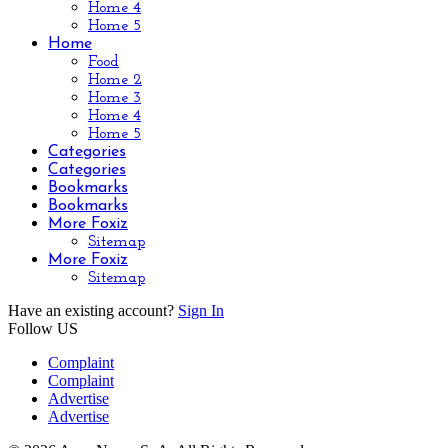
Home 4
Home 5
Home
Food
Home 2
Home 3
Home 4
Home 5
Categories
Categories
Bookmarks
Bookmarks
More Foxiz
Sitemap
More Foxiz
Sitemap
Have an existing account?
Sign In
Follow US
Complaint
Complaint
Advertise
Advertise