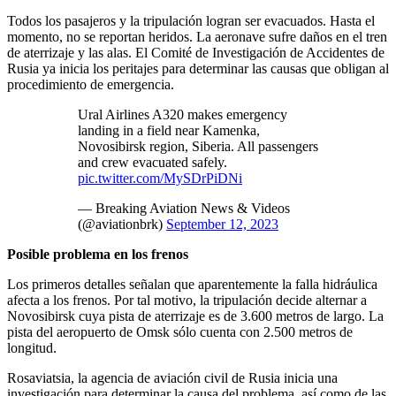
Todos los pasajeros y la tripulación logran ser evacuados. Hasta el
momento, no se reportan heridos. La aeronave sufre daños en el tren
de aterrizaje y las alas. El Comité de Investigación de Accidentes de
Rusia ya inicia los peritajes para determinar las causas que obligan al
procedimiento de emergencia.
Ural Airlines A320 makes emergency
landing in a field near Kamenka,
Novosibirsk region, Siberia. All passengers
and crew evacuated safely.
pic.twitter.com/MySDrPiDNi
— Breaking Aviation News & Videos
(@aviationbrk)
September 12, 2023
Posible problema en los frenos
Los primeros detalles señalan que aparentemente la falla hidráulica
afecta a los frenos. Por tal motivo, la tripulación decide alternar a
Novosibirsk cuya pista de aterrizaje es de 3.600 metros de largo. La
pista del aeropuerto de Omsk sólo cuenta con 2.500 metros de
longitud.
Rosaviatsia, la agencia de aviación civil de Rusia inicia una
investigación para determinar la causa del problema, así como de las