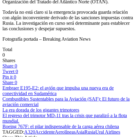
Organización del Tratado del Atlántico Norte (OTAN).
Todavía no está claro si la emergencia provocada guarda relación
con algún inconveniente derivado de las sanciones impuestas contra
Rusia. La investigación en curso será determinante para establecer
las conclusiones y despejar supuestos.
Fotografía portada – Breaking Aviation News
Total
0
Shares
Share
0
Tweet
0
Pin it
0
Share
0
Embraer E195-E2: el avión que impulsa una nueva era de
conectividad en Sudamérica
Combustibles Sustentables para la Aviación (SAF): El futuro de la
aviación comercial
La era dorada de los gigantes trimotores
El regreso del trimotor MD-11 tras la crisis que paralizó a la flota
mundial.
Boeing 767F: el pilar indispensable de la carga aérea chilena
TAGGED:
A320
Accidente
Aerolíneas
Asia
Rusia
Ural Airlines