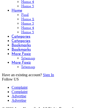
Home 4
Home 5
Home
Food
Home 2
Home 3
Home 4
Home 5
Categories
Categories
Bookmarks
Bookmarks
More Foxiz
Sitemap
More Foxiz
Sitemap
Have an existing account?
Sign In
Follow US
Complaint
Complaint
Advertise
Advertise