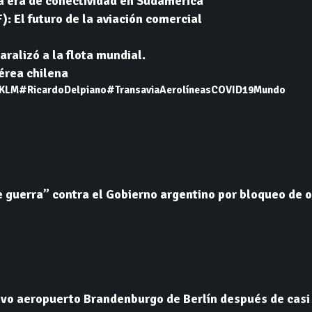
a era de conectividad en Sudamérica
: El futuro de la aviación comercial
aralizó a la flota mundial.
aérea chilena
KLM
#RicardoDelpiano
#Transavia
Aerolíneas
COVID19
Mundo
e guerra” contra el Gobierno argentino por bloqueo de 
vo aeropuerto Brandenburgo de Berlín después de casi