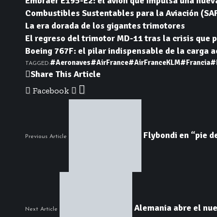
Embraer E195-E2: el avión que impulsa una nuev
Combustibles Sustentables para la Aviación (SAF)
La era dorada de los gigantes trimotores
El regreso del trimotor MD-11 tras la crisis que p
Boeing 767F: el pilar indispensable de la carga 
#Aeronaves
#AirFrance
#AirFranceKLM
#Francia
#
TAGGED:
Share This Article
Facebook
Flybondi en “pie d
Previous Article
Alemania abre el nue
Next Article