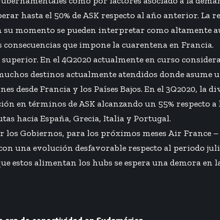
s gubernamentales como por factores asociado a la dema
rar hasta el 50% de ASK respecto al año anterior. La re
en su momento se pueden interpretar como altamente a
s consecuencias que impone la cuarentena en Francia.
superior. En el 4Q2020 actualmente en curso considera
n muchos destinos actualmente atendidos donde asume u
s desde Francia y los Países Bajos. En el 3Q2020, la divi
ción en términos de ASK alcanzando un 55% respecto a l
as hacia España, Grecia, Italia y Portugal.
r los Gobiernos, para los próximos meses Air France 
on una evolución desfavorable respecto al periodo juli
 que estos alimentan los hubs se espera una demora en la