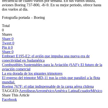
frecuencia de cuatro vuelos por semana. En sus vuelos utiliza,
aviones Boeing 737-800, -8/-9. En su mejor periodo, ofrece hasta
dos vuelos al día.
Fotografía portada – Boeing
Total
0
Shares
Share
0
Tweet
0
Pin it
0
Share
0
Embraer E195-E2: el avión que impulsa una nueva era de
conectividad en Sudamérica
Combustibles Sustentables para la Aviación (SAF): El futuro de la
aviación comercial
La era dorada de los gigantes trimotores
El regreso del trimotor MD-11 tras la crisis que paralizó a la flota
mundial.
Boeing 767F: el pilar indispensable de la carga aérea chilena
TAGGED:
Aerolíneas
Aeroméxico
América Latina
Ecuador
México
Share This Article
Facebook