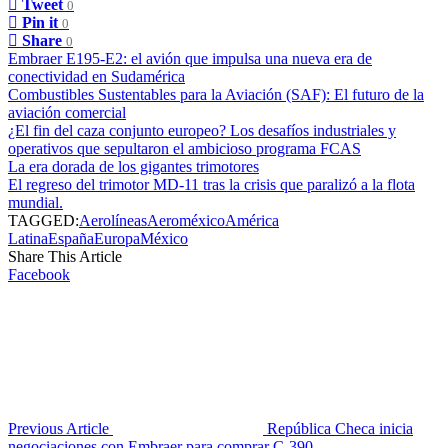
Tweet
0
Pin it
0
Share
0
Embraer E195-E2: el avión que impulsa una nueva era de
conectividad en Sudamérica
Combustibles Sustentables para la Aviación (SAF): El futuro de la
aviación comercial
¿El fin del caza conjunto europeo? Los desafíos industriales y
operativos que sepultaron el ambicioso programa FCAS
La era dorada de los gigantes trimotores
El regreso del trimotor MD-11 tras la crisis que paralizó a la flota
mundial.
TAGGED:
Aerolíneas
Aeroméxico
América
Latina
España
Europa
México
Share This Article
Facebook
Previous Article
República Checa inicia
negociaciones con Embraer para comprar C-390