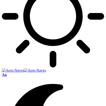
Font
Aa
Resizer