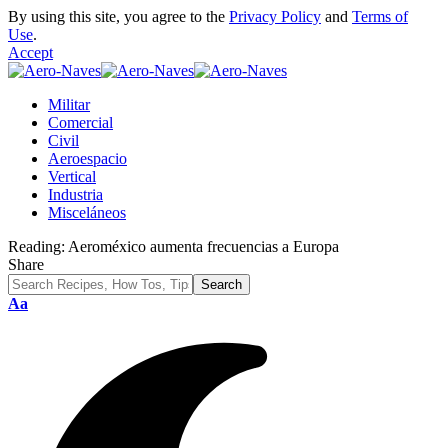
By using this site, you agree to the
Privacy Policy
and
Terms of
Use
.
Accept
Militar
Comercial
Civil
Aeroespacio
Vertical
Industria
Misceláneos
Reading:
Aeroméxico aumenta frecuencias a Europa
Share
Font
Aa
Resizer