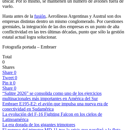
ubicar. Por lo mismo, se mantienen un número de aviones fuera de
vuelo.
Hasta antes de la
fusión
, Aerolíneas Argentinas y Austral son dos
empresas distintas dentro un mismo conglomerado. Por cuestiones
gremiales, la integración de las dos empresas es un punto de alta
conflictividad en las tres últimas décadas, punto que sólo la gestión
estatal actual logra solucionar.
Fotografía portada – Embraer
Total
0
Shares
Share
0
Tweet
0
Pin it
0
Share
0
“Salitre 2026” se consolida como uno de los ejercicios
multinacionales más importantes en América del Sur
Embraer E195-E2: el avión que impulsa una nueva era de
conectividad en Sudamérica
La evolución del F-16 Fighting Falcon en los cielos de
Latinoamérica
La era dorada de los gigantes trimotores
El regreso del trimotor MD-11 tras la crisis que paralizó a la flota