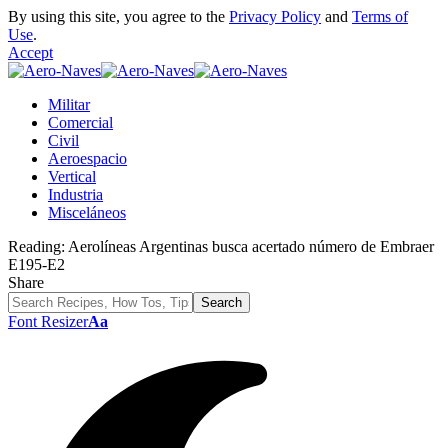
By using this site, you agree to the
Privacy Policy
and
Terms of
Use
.
Accept
Militar
Comercial
Civil
Aeroespacio
Vertical
Industria
Misceláneos
Reading:
Aerolíneas Argentinas busca acertado número de Embraer
E195-E2
Share
Font Resizer
Aa