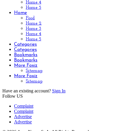
Home 4
Home 5
Home
Food
Home 2
Home 3
Home 4
Home 5
Categories
Categories
Bookmarks
Bookmarks
More Foxiz
Sitemap
More Foxiz
Sitemap
Have an existing account?
Sign In
Follow US
Complaint
Complaint
Advertise
Advertise