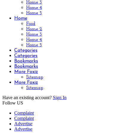
Home 3
Home 4
Home 5
Home
Food
Home 2
Home 3
Home 4
Home 5
Categories
Categories
Bookmarks
Bookmarks
More Foxiz
Sitemap
More Foxiz
Sitemap
Have an existing account?
Sign In
Follow US
Complaint
Complaint
Advertise
Advertise