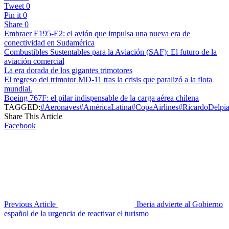
Tweet
0
Pin it
0
Share
0
Embraer E195-E2: el avión que impulsa una nueva era de
conectividad en Sudamérica
Combustibles Sustentables para la Aviación (SAF): El futuro de la
aviación comercial
La era dorada de los gigantes trimotores
El regreso del trimotor MD-11 tras la crisis que paralizó a la flota
mundial.
Boeing 767F: el pilar indispensable de la carga aérea chilena
TAGGED:
#Aeronaves
#AméricaLatina
#CopaAirlines
#RicardoDelpi
Share This Article
Facebook
Previous Article
Iberia advierte al Gobierno
español de la urgencia de reactivar el turismo