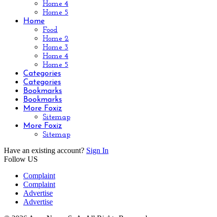
Home 4
Home 5
Home
Food
Home 2
Home 3
Home 4
Home 5
Categories
Categories
Bookmarks
Bookmarks
More Foxiz
Sitemap
More Foxiz
Sitemap
Have an existing account?
Sign In
Follow US
Complaint
Complaint
Advertise
Advertise