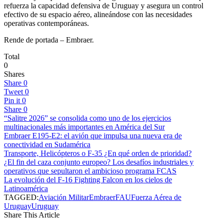
refuerza la capacidad defensiva de Uruguay y asegura un control
efectivo de su espacio aéreo, alineándose con las necesidades
operativas contemporáneas.
Rende de portada – Embraer.
Total
0
Shares
Share
0
Tweet
0
Pin it
0
Share
0
“Salitre 2026” se consolida como uno de los ejercicios
multinacionales más importantes en América del Sur
Embraer E195-E2: el avión que impulsa una nueva era de
conectividad en Sudamérica
Transporte, Helicópteros o F-35 ¿En qué orden de prioridad?
¿El fin del caza conjunto europeo? Los desafíos industriales y
operativos que sepultaron el ambicioso programa FCAS
La evolución del F-16 Fighting Falcon en los cielos de
Latinoamérica
TAGGED:
Aviación Militar
Embraer
FAU
Fuerza Aérea de
Uruguay
Uruguay
Share This Article