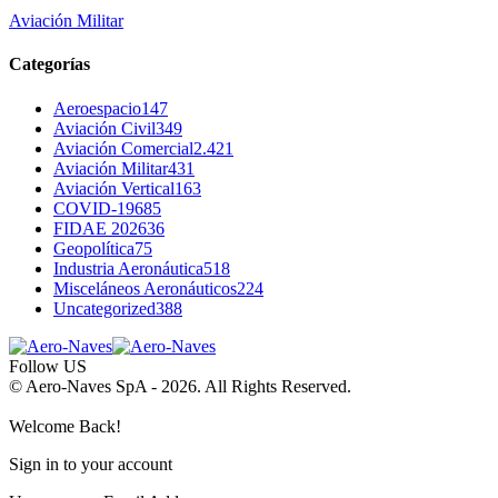
Aviación Militar
Categorías
Aeroespacio
147
Aviación Civil
349
Aviación Comercial
2.421
Aviación Militar
431
Aviación Vertical
163
COVID-19
685
FIDAE 2026
36
Geopolítica
75
Industria Aeronáutica
518
Misceláneos Aeronáuticos
224
Uncategorized
388
Follow US
© Aero-Naves SpA - 2026. All Rights Reserved.
Welcome Back!
Sign in to your account