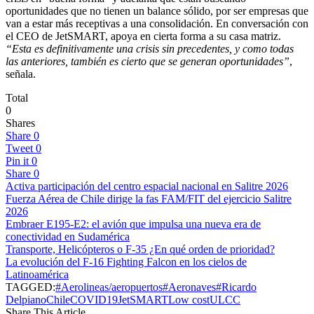
oportunidades que no tienen un balance sólido, por ser empresas que
van a estar más receptivas a una consolidación. En conversación con
el CEO de JetSMART, apoya en cierta forma a su casa matriz.
“Esta es definitivamente una crisis sin precedentes, y como todas
las anteriores, también es cierto que se generan oportunidades”
,
señala.
Total
0
Shares
Share
0
Tweet
0
Pin it
0
Share
0
Activa participación del centro espacial nacional en Salitre 2026
Fuerza Aérea de Chile dirige la fas FAM/FIT del ejercicio Salitre
2026
Embraer E195-E2: el avión que impulsa una nueva era de
conectividad en Sudamérica
Transporte, Helicópteros o F-35 ¿En qué orden de prioridad?
La evolución del F-16 Fighting Falcon en los cielos de
Latinoamérica
TAGGED:
#Aerolineas/aeropuertos
#Aeronaves
#Ricardo
Delpiano
Chile
COVID19
JetSMART
Low cost
ULCC
Share This Article