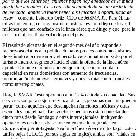
por lo que los chilenos y chilenas pagan hoy alrededor de la mitad
que lo hacían antes. Y esto ha sido acompañado de un crecimiento
de mercado, donde ya todos tienen a su alcance a oportunidad de
volar”
, comenta Estuardo Ortiz, CEO de JetSMART. Para él, las
cifras que entrega el organismo ministerial es un reflejo de los 5,9
millones que han confiado en la línea aérea que dirige y que, pese la
crisis actual, continúa volando por el país.
El resultado alcanzado en el segundo mes del año responde a
factores asociados a la política de bajos precios como mecanismos
de estímulo a la demanda y el periodo vacacional impulsado por el
turismo interno, segmento hacia el cual la oferta de la línea aérea
apunta. Durante el último año en ejercicio, se incrementa la
capacidad en rutas domésticas con aumento de frecuencias,
incorporación de nuevas aeronaves y nuevas rutas tanto troncales
como interregionales.
Hoy, JetSMART está operando a un 12% de toda su capacidad. Sus
servicios son para seguir movilizando a las personas que “no pueden
parar” como aquellos que desempeñan funciones médicas y otras
esenciales para el país. Los vuelos específicos están conectando
cinco rutas desde Santiago y otras interregionales, incluyendo
operaciones desde sus bases recientemente inauguradas en
Concepción y Antofagasta. Según la línea aérea de ultra bajo costo y
tarifas bajas (ULCC, por sus siglas en inglés), ambas son “vitales en