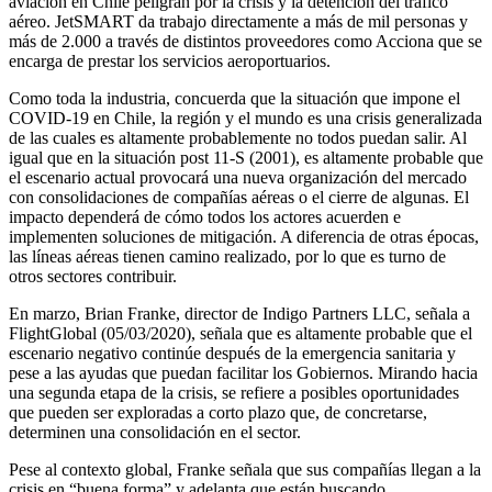
aviación en Chile peligran por la crisis y la detención del tráfico
aéreo. JetSMART da trabajo directamente a más de mil personas y
más de 2.000 a través de distintos proveedores como Acciona que se
encarga de prestar los servicios aeroportuarios.
Como toda la industria, concuerda que la situación que impone el
COVID-19 en Chile, la región y el mundo es una crisis generalizada
de las cuales es altamente probablemente no todos puedan salir. Al
igual que en la situación post 11-S (2001), es altamente probable que
el escenario actual provocará una nueva organización del mercado
con consolidaciones de compañías aéreas o el cierre de algunas. El
impacto dependerá de cómo todos los actores acuerden e
implementen soluciones de mitigación. A diferencia de otras épocas,
las líneas aéreas tienen camino realizado, por lo que es turno de
otros sectores contribuir.
En marzo, Brian Franke, director de Indigo Partners LLC, señala a
FlightGlobal (05/03/2020), señala que es altamente probable que el
escenario negativo continúe después de la emergencia sanitaria y
pese a las ayudas que puedan facilitar los Gobiernos. Mirando hacia
una segunda etapa de la crisis, se refiere a posibles oportunidades
que pueden ser exploradas a corto plazo que, de concretarse,
determinen una consolidación en el sector.
Pese al contexto global, Franke señala que sus compañías llegan a la
crisis en “buena forma” y adelanta que están buscando