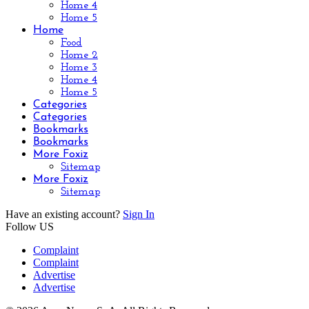
Home 4
Home 5
Home
Food
Home 2
Home 3
Home 4
Home 5
Categories
Categories
Bookmarks
Bookmarks
More Foxiz
Sitemap
More Foxiz
Sitemap
Have an existing account?
Sign In
Follow US
Complaint
Complaint
Advertise
Advertise