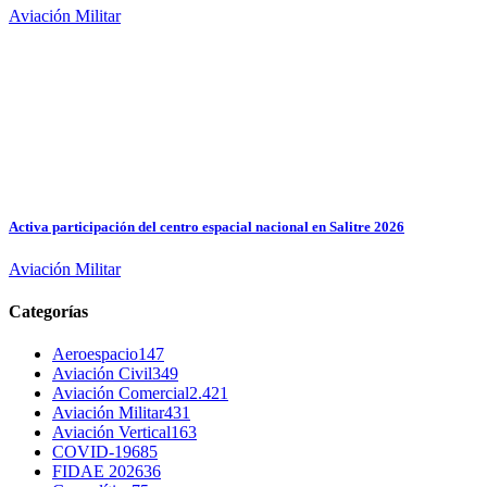
Aviación Militar
Activa participación del centro espacial nacional en Salitre 2026
Aviación Militar
Categorías
Aeroespacio
147
Aviación Civil
349
Aviación Comercial
2.421
Aviación Militar
431
Aviación Vertical
163
COVID-19
685
FIDAE 2026
36