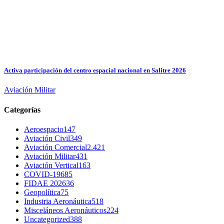
Activa participación del centro espacial nacional en Salitre 2026
Aviación Militar
Categorías
Aeroespacio
147
Aviación Civil
349
Aviación Comercial
2.421
Aviación Militar
431
Aviación Vertical
163
COVID-19
685
FIDAE 2026
36
Geopolítica
75
Industria Aeronáutica
518
Misceláneos Aeronáuticos
224
Uncategorized
388