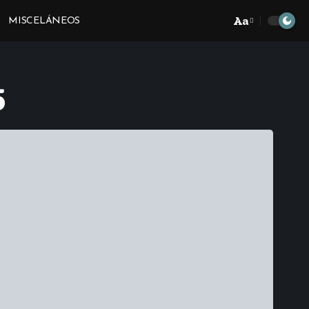
Aa
MISCELÁNEOS
Font
Resizer
5