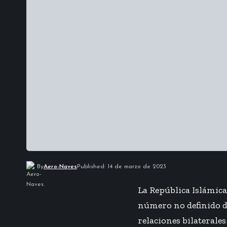
By
Aero-Naves
Published: 14 de marzo de 2023
La República Islámic
número no definido d
relaciones bilaterales