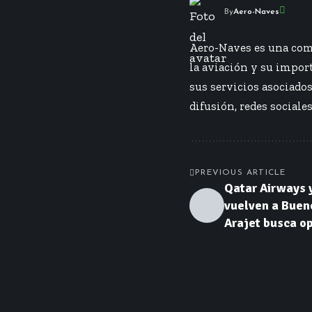
By
Aero-Naves
Aero-Naves es una comp
la aviación y su import
sus servicios asociado
difusión, redes sociales
PREVIOUS ARTICLE
Qatar Airways 
vuelven a Buen
Arajet busca o