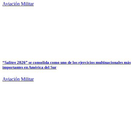
Aviación Militar
“Salitre 2026” se consolida como uno de los ejercicios multinacionales más
importantes en América del Sur
Aviación Militar