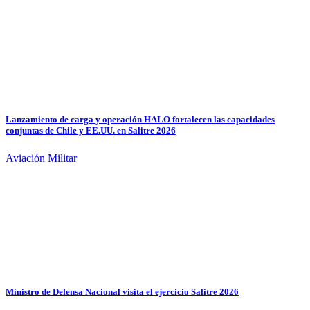
Lanzamiento de carga y operación HALO fortalecen las capacidades
conjuntas de Chile y EE.UU. en Salitre 2026
Aviación Militar
Ministro de Defensa Nacional visita el ejercicio Salitre 2026