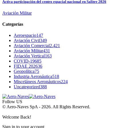
Activa participación del centro espacial nacional en Salitre 2026
Aviación Militar
Categorías
Aeroespacio
147
Aviación Civil
349
Aviación Comercial
2.421
Aviación Militar
431
Aviación Vertical
163
COVID-19
685
FIDAE 2026
36
Geopolítica
75
Industria Aeronáutica
518
Misceláneos Aeronáuticos
224
Uncategorized
388
Follow US
© Aero-Naves SpA - 2026. All Rights Reserved.
Welcome Back!
Sign in to your account