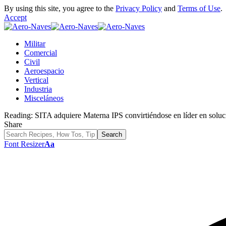
By using this site, you agree to the
Privacy Policy
and
Terms of Use
.
Accept
Militar
Comercial
Civil
Aeroespacio
Vertical
Industria
Misceláneos
Reading:
SITA adquiere Materna IPS convirtiéndose en líder en soluc
Share
Font Resizer
Aa