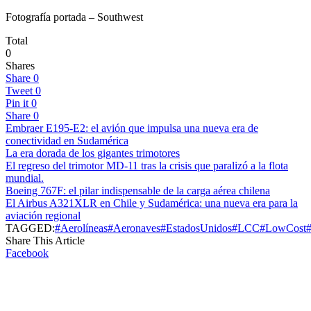
Fotografía portada – Southwest
Total
0
Shares
Share
0
Tweet
0
Pin it
0
Share
0
Embraer E195-E2: el avión que impulsa una nueva era de
conectividad en Sudamérica
La era dorada de los gigantes trimotores
El regreso del trimotor MD-11 tras la crisis que paralizó a la flota
mundial.
Boeing 767F: el pilar indispensable de la carga aérea chilena
El Airbus A321XLR en Chile y Sudamérica: una nueva era para la
aviación regional
TAGGED:
#Aerolíneas
#Aeronaves
#EstadosUnidos
#LCC
#LowCost
Share This Article
Facebook