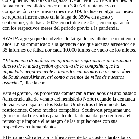
consiguiente, las horas trabajadas. De acuerdo con los informes, la
fatiga entre los pilotos crece en un 330% durante marzo en
comparación con el mismo mes de 2019. Incluso en algunos meses
se reportan incrementos en la fatiga de 350% en agosto y
septiembre, y de hasta 600% en octubre de 2021, en comparación
con los respectivos meses del periodo previo a la pandemia.
SWAPA agrega que los niveles de fatiga de los pilotos se mantienen
altos. En su comunicado a la gerencia dice que alcanza alrededor de
35 informes de fatiga por cada 10.000 turnos de vuelo de los pilotos.
“El aumento dramático en informes de seguridad es un resultado
directo de la mala gestión operativa de la compañía que ha
impactado negativamente a todos los empleados de primera línea
de Southwest Airlines, así como a cientos de miles de nuestros
usuarios”,
dice la carta.
Para el gremio, los problemas comienzan a mediados del año pasado
(temporada alta de verano del hemisferio Norte) cuando la demanda
de viajes se dispara en los Estados Unidos tras el término de las
restricciones. Como muchas compañías, Southwest programa una
gran cantidad de vuelos para atender la demanda, pero enfrenta el
retraso que impone el reintegro de las tripulaciones con sus
respectivos rentrenamientos.
El tema no sólo afecta a la línea aérea de bajo costo y tarifas bajas