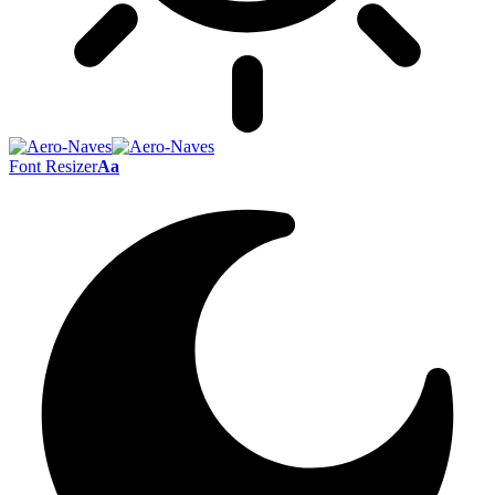
Font Resizer
Aa