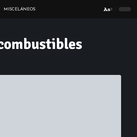
Aa
MISCELÁNEOS
Font
Resizer
 combustibles