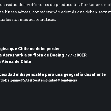
sus reducidos volúmenes de producción. Por tener un al
las líneas aéreas, considerando además que deben segu
actuales normas aeronáuticas.
gica que Chile no debe perder
ía Aeroshark a su flota de Boeing 777-300ER
a Aérea de Chile
ecesidad indispensable para una geografía desafiante
rdoDelpiano
#SAF
#Sostenibilidad
#Tendencia