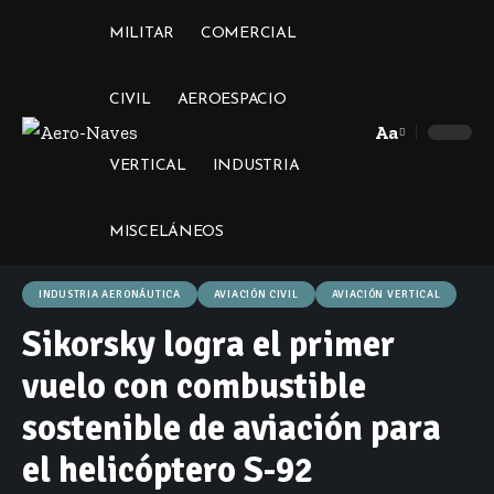
MILITAR
COMERCIAL
CIVIL
AEROESPACIO
Aa
Font
VERTICAL
INDUSTRIA
Resizer
MISCELÁNEOS
INDUSTRIA AERONÁUTICA
AVIACIÓN CIVIL
AVIACIÓN VERTICAL
Sikorsky logra el primer
vuelo con combustible
sostenible de aviación para
el helicóptero S-92