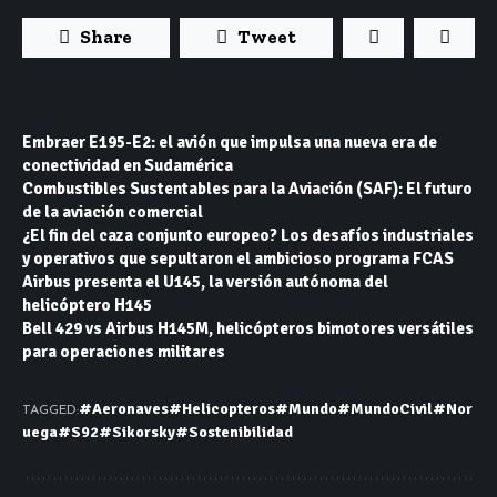
Share
Tweet
Embraer E195-E2: el avión que impulsa una nueva era de
conectividad en Sudamérica
Combustibles Sustentables para la Aviación (SAF): El futuro
de la aviación comercial
¿El fin del caza conjunto europeo? Los desafíos industriales
y operativos que sepultaron el ambicioso programa FCAS
Airbus presenta el U145, la versión autónoma del
helicóptero H145
Bell 429 vs Airbus H145M, helicópteros bimotores versátiles
para operaciones militares
#Aeronaves
#Helicopteros
#Mundo
#MundoCivil
#Nor
TAGGED:
uega
#S92
#Sikorsky
#Sostenibilidad