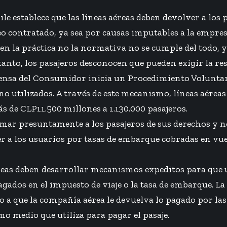
le establece que las líneas aéreas deben devolver a los 
eo contratado, ya sea por causas imputables a la empresa
n la práctica no la normativa no se cumple del todo, 
anto, los pasajeros desconocen que pueden exigir la res
efensa del Consumidor inicia un Procedimiento Volunta
 no utilizados. A través de este mecanismo, líneas aér
de CLP11.500 millones a 1.130.000 pasajeros.
ar presuntamente a los pasajeros de sus derechos y n
a los usuarios por tasas de embarque cobradas en vuelos
reas deben desarrollar mecanismos expeditos para que 
ados en el impuesto de viaje o la tasa de embarque. La
 a que la compañía aérea le devuelva lo pagado por las
mo medio que utiliza para pagar el pasaje.