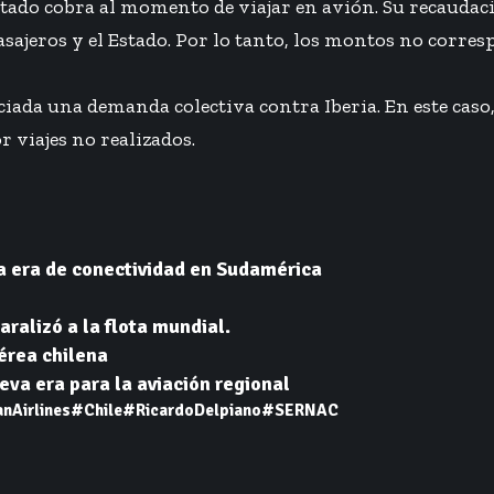
ado cobra al momento de viajar en avión. Su recaudació
sajeros y el Estado. Por lo tanto, los montos no corres
ciada una demanda colectiva contra
Iberia
. En este cas
 viajes no realizados.
a era de conectividad en Sudamérica
aralizó a la flota mundial.
aérea chilena
va era para la aviación regional
nAirlines
#Chile
#RicardoDelpiano
#SERNAC