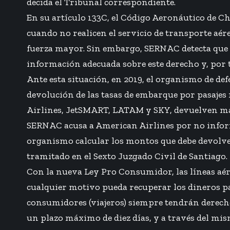
decida el Tribunal correspondiente.
En su artículo 133C, el Código Aeronáutico de Chi
cuando no realicen el servicio de transporte aér
fuerza mayor. Sin embargo, SERNAC detecta que e
información adecuada sobre este derecho y, por t
Ante esta situación, en 2019, el organismo de d
devolución de las tasas de embarque por pasajes
Airlines, JetSMART, LATAM y SKY, devuelven más 
SERNAC acusa a American Airlines por no inform
organismo calcular los montos que debe devolver 
tramitado en el Sexto Juzgado Civil de Santiago.
Con la nueva Ley Pro Consumidor, las líneas aé
cualquier motivo pueda recuperar los dineros pag
consumidores (viajeros) siempre tendrán derecho
un plazo máximo de diez días, y a través del mis