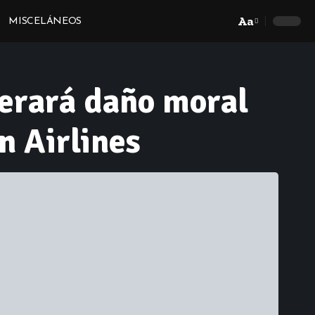
Aa
MISCELÁNEOS
Font
Resizer
derará daño moral
n Airlines