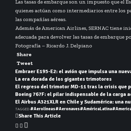
Las tasas de embarque son un impuesto que el Est
quienes actúan como intermediarios entre los pa
las compañías aéreas.
Además de American Airlines, SERNAC tiene ini
adecuada para devolver las tasas de embarque por
Fotografía – Ricardo J. Delpiano
Share
Tweet
Embraer E195-E2: el avión que impulsa una nuev
La era dorada de los gigantes trimotores
El regreso del trimotor MD-11 tras la crisis que p
Boeing 767F: el pilar indispensable de la carga 
El Airbus A321XLR en Chile y Sudamérica: una nue
#Aerolíneas
#Aeronaves
#AméricaLatina
#America
TAGGED:
Share This Article