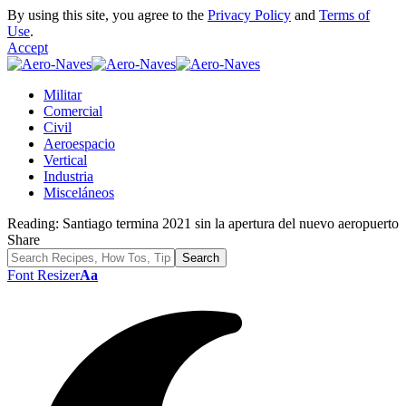
By using this site, you agree to the
Privacy Policy
and
Terms of
Use
.
Accept
Militar
Comercial
Civil
Aeroespacio
Vertical
Industria
Misceláneos
Reading:
Santiago termina 2021 sin la apertura del nuevo aeropuerto
Share
Font Resizer
Aa