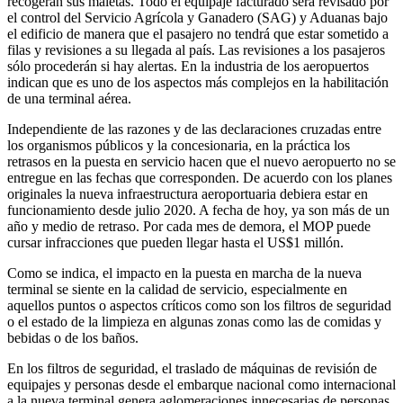
recogerán sus maletas. Todo el equipaje facturado será revisado por
el control del Servicio Agrícola y Ganadero (SAG) y Aduanas bajo
el edificio de manera que el pasajero no tendrá que estar sometido a
filas y revisiones a su llegada al país. Las revisiones a los pasajeros
sólo procederán si hay alertas. En la industria de los aeropuertos
indican que es uno de los aspectos más complejos en la habilitación
de una terminal aérea.
Independiente de las razones y de las declaraciones cruzadas entre
los organismos públicos y la concesionaria, en la práctica los
retrasos en la puesta en servicio hacen que el nuevo aeropuerto no se
entregue en las fechas que corresponden. De acuerdo con los planes
originales la nueva infraestructura aeroportuaria debiera estar en
funcionamiento desde julio 2020. A fecha de hoy, ya son más de un
año y medio de retraso. Por cada mes de demora, el MOP puede
cursar infracciones que pueden llegar hasta el US$1 millón.
Como se indica, el impacto en la puesta en marcha de la nueva
terminal se siente en la calidad de servicio, especialmente en
aquellos puntos o aspectos críticos como son los filtros de seguridad
o el estado de la limpieza en algunas zonas como las de comidas y
bebidas o de los baños.
En los filtros de seguridad, el traslado de máquinas de revisión de
equipajes y personas desde el embarque nacional como internacional
a la nueva terminal genera aglomeraciones innecesarias de personas.