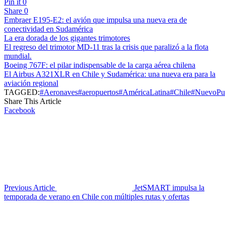
Pin it
0
Share
0
Embraer E195-E2: el avión que impulsa una nueva era de
conectividad en Sudamérica
La era dorada de los gigantes trimotores
El regreso del trimotor MD-11 tras la crisis que paralizó a la flota
mundial.
Boeing 767F: el pilar indispensable de la carga aérea chilena
El Airbus A321XLR en Chile y Sudamérica: una nueva era para la
aviación regional
TAGGED:
#Aeronaves
#aeropuertos
#AméricaLatina
#Chile
#NuevoPu
Share This Article
Facebook
Previous Article
JetSMART impulsa la
temporada de verano en Chile con múltiples rutas y ofertas