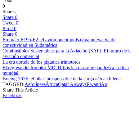
Total
0
Shares
Share
0
Tweet
0
Pin it
0
Share
0
Embraer E195-E2: el avión que impulsa una nueva era de
conectividad en Sudamérica
Combustibles Sustentables para la Aviación (SAF): El futuro de la
aviación comercial
La era dorada de los gigantes trimotores
El regreso del trimotor MD-11 tras la crisis que paralizó a la flota
mundial.
Boeing 767F: el pilar indispensable de la carga aérea chilena
TAGGED:
Aerolíneas
África
Qatar Airways
RwandAir
Share This Article
Facebook