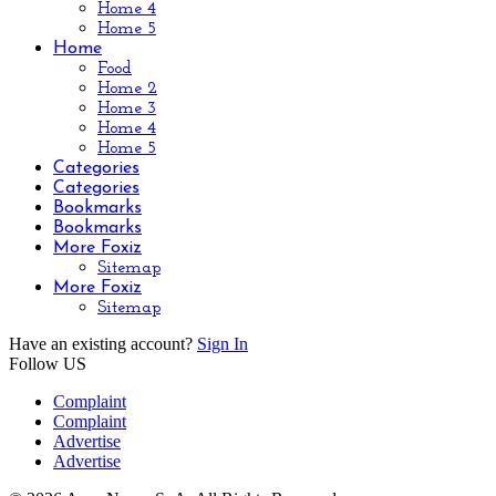
Home 4
Home 5
Home
Food
Home 2
Home 3
Home 4
Home 5
Categories
Categories
Bookmarks
Bookmarks
More Foxiz
Sitemap
More Foxiz
Sitemap
Have an existing account?
Sign In
Follow US
Complaint
Complaint
Advertise
Advertise