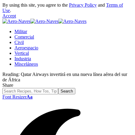
By using this site, you agree to the
Privacy Policy
and
Terms of
Use
.
Accept
Militar
Comercial
Civil
Aeroespacio
Vertical
Industria
Misceláneos
Reading:
Qatar Airways invertirá en una nueva línea aérea del sur
de África
Share
Font Resizer
Aa