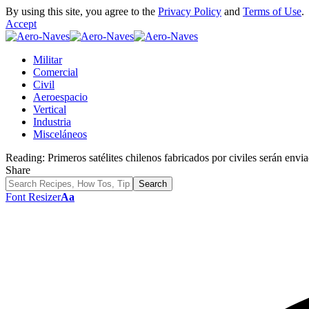
By using this site, you agree to the
Privacy Policy
and
Terms of Use
.
Accept
Militar
Comercial
Civil
Aeroespacio
Vertical
Industria
Misceláneos
Reading:
Primeros satélites chilenos fabricados por civiles serán envia
Share
Font Resizer
Aa