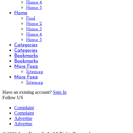
Home 4
Home 5
Home
Food
Home 2
Home 3
Home 4
Home 5
Categories
Categories
Bookmarks
Bookmarks
More Foxiz
Sitemap
More Foxiz
Sitemap
Have an existing account?
Sign In
Follow US
Complaint
Complaint
Advertise
Advertise