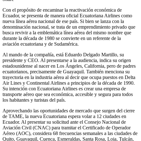
Con el propósito de encaminar la reactivación económica de
Ecuador, se presenta de manera oficial Ecuatoriana Airlines como
nueva línea aérea nacional de ese país. Si bien se lanza con la
denominación nacional, se trata de un emprendimiento privado que
busca revivir a la emblemática línea aérea del mismo nombre que
durante la década de 1980 se convierte en un referente de la
aviación ecuatoriana y de Sudamérica.
Al mando de la compañía, está Eduardo Delgado Martillo, su
presidente y CEO. Al presentarse a la audiencia, indica su origen
estadounidense al nacer en Los Ángeles, California, pero de padres
ecuatorianos, precisamente de Guayaquil. También menciona su
trayectoria en la industria aérea al decir que ocupa puestos en Delta
Air Lines y Continental Airlines a principios de la década de 1990.
Su intención con Ecuatoriana Airlines es crear una empresa de
transporte aéreo que sea económica, accesible y segura para todos
los habitantes y turistas del país.
Aprovechando las oportunidades de mercado que surgen del cierre
de TAME, la nueva Ecuatoriana espera volar a 12 ciudades en
Ecuador. Al presentar su solicitud ante el Consejo Nacional de
Aviación Civil (CNAC) para tramitar el Certificado de Operador
Aéreo (AOC), considera 68 frecuencias semanales a las ciudades de
Quito, Guayaquil, Cuenca, Esmeraldas, Santa Rosa, Loja, Tulcán,