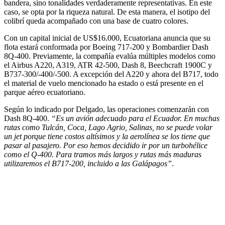
bandera, sino tonalidades verdaderamente representativas. En este
caso, se opta por la riqueza natural. De esta manera, el isotipo del
colibrí queda acompañado con una base de cuatro colores.
Con un capital inicial de US$16.000, Ecuatoriana anuncia que su
flota estará conformada por Boeing 717-200 y Bombardier Dash
8Q-400. Previamente, la compañía evalúa múltiples modelos como
el Airbus A220, A319, ATR 42-500, Dash 8, Beechcraft 1900C y
B737-300/-400/-500. A excepción del A220 y ahora del B717, todo
el material de vuelo mencionado ha estado o está presente en el
parque aéreo ecuatoriano.
Según lo indicado por Delgado, las operaciones comenzarán con
Dash 8Q-400.
“Es un avión adecuado para el Ecuador. En muchas
rutas como Tulcán, Coca, Lago Agrio, Salinas, no se puede volar
un jet porque tiene costos altísimos y la aerolínea se los tiene que
pasar al pasajero. Por eso hemos decidido ir por un turbohélice
como el Q-400. Para tramos más largos y rutas más maduras
utilizaremos el B717-200, incluido a las Galápagos”
.