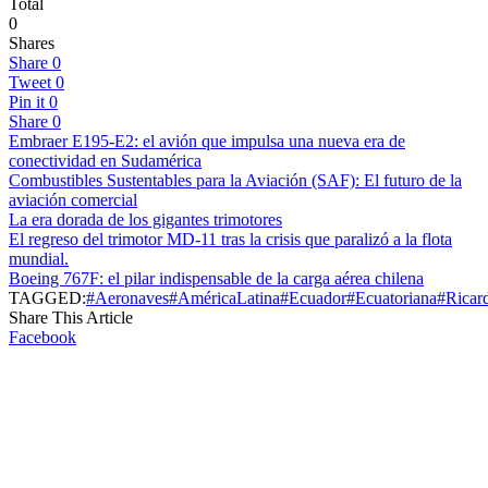
Total
0
Shares
Share
0
Tweet
0
Pin it
0
Share
0
Embraer E195-E2: el avión que impulsa una nueva era de
conectividad en Sudamérica
Combustibles Sustentables para la Aviación (SAF): El futuro de la
aviación comercial
La era dorada de los gigantes trimotores
El regreso del trimotor MD-11 tras la crisis que paralizó a la flota
mundial.
Boeing 767F: el pilar indispensable de la carga aérea chilena
TAGGED:
#Aeronaves
#AméricaLatina
#Ecuador
#Ecuatoriana
#Ricar
Share This Article
Facebook