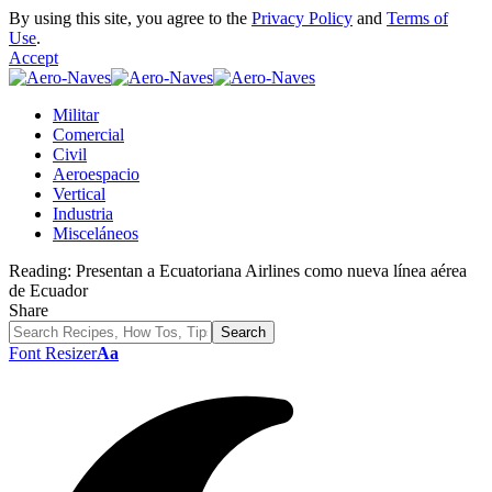
By using this site, you agree to the
Privacy Policy
and
Terms of
Use
.
Accept
Militar
Comercial
Civil
Aeroespacio
Vertical
Industria
Misceláneos
Reading:
Presentan a Ecuatoriana Airlines como nueva línea aérea
de Ecuador
Share
Font Resizer
Aa