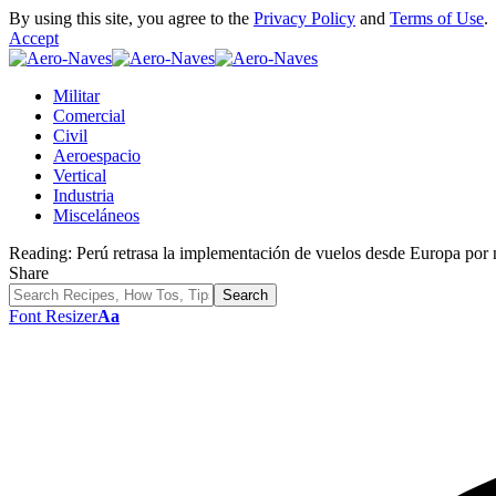
By using this site, you agree to the
Privacy Policy
and
Terms of Use
.
Accept
Militar
Comercial
Civil
Aeroespacio
Vertical
Industria
Misceláneos
Reading:
Perú retrasa la implementación de vuelos desde Europa p
Share
Font Resizer
Aa