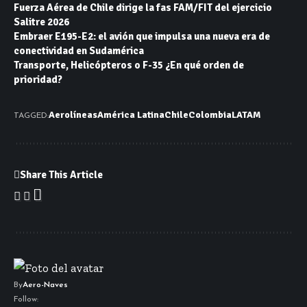
Fuerza Aérea de Chile dirige la fas FAM/FIT del ejercicio
Salitre 2026
Embraer E195-E2: el avión que impulsa una nueva era de
conectividad en Sudamérica
Transporte, Helicópteros o F-35 ¿En qué orden de
prioridad?
Aerolíneas
América Latina
Chile
Colombia
LATAM
TAGGED:
Share This Article
By
Aero-Naves
Follow: