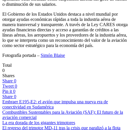
o disminución de sus salarios.
El Gobierno de los Estados Unidos destaca a nivel mundial por
otorgar ayudas económicas rápidas a toda la industria aérea de
manera transversal y transparente. A través de la Ley CARES otorga
ayudas financieras directas y acceso a garantías de créditos a las
líneas aéreas, los aeropuertos y los proveedores de la industria aérea,
lo que se interpreta como un reconocimiento del valor de la aviación
como sector estratégico para la economía del país.
Fotografía portada –
Simón Blaise
Total
0
Shares
Share
0
Tweet
0
Pin it
0
Share
0
Embraer E195-E2: el avión que impulsa una nueva era de
conectividad en Sudamérica
Combustibles Sustentables para la Aviación (SAF): El futuro de la
aviación comercial
La era dorada de los gigantes trimotores
El regreso del trimotor MD-11 tras la crisis que paralizó a la flota