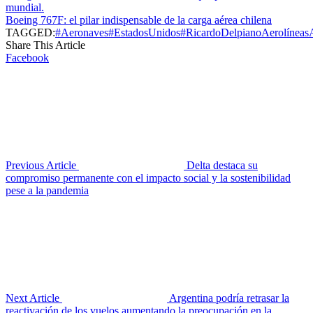
mundial.
Boeing 767F: el pilar indispensable de la carga aérea chilena
TAGGED:
#Aeronaves
#EstadosUnidos
#RicardoDelpiano
Aerolíneas
Share This Article
Facebook
Previous Article
Delta destaca su
compromiso permanente con el impacto social y la sostenibilidad
pese a la pandemia
Next Article
Argentina podría retrasar la
reactivación de los vuelos aumentando la preocupación en la