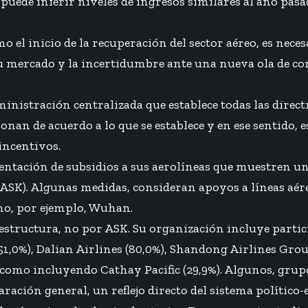
 puede inferir niveles de ingresos similares al año pasa
el inicio de la recuperación del sector aéreo, es neces
e su mercado y la incertidumbre ante una nueva ola de c
ministración centralizada que establece todas las direc
ionan de acuerdo a lo que se establece y en ese sentido,
incentivos.
ntación de subsidios a sus aerolíneas que muestren u
(ASK). Algunas medidas, consideran apoyos a líneas aér
mo, por ejemplo, Wuhan.
 estructura, no por ASK. Su organización incluye part
51,0%), Dalian Airlines (80,0%), Shandong Airlines Gro
ras como incluyendo Cathay Pacific (29,9%). Algunos, gru
ración general, un reflejo directo del sistema político-