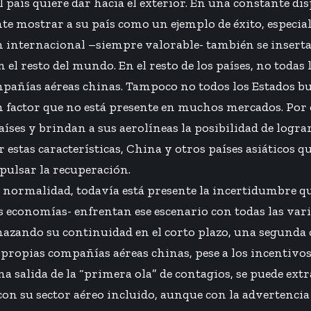
l país quiere dar hacia el exterior. En una constante 
te mostrar a su país como un ejemplo de éxito, especia
 internacional –siempre valorable- también se inserta 
 resto del mundo. En el resto de los países, no todas l
ompañías aéreas chinas. Tampoco no todos los Estados 
un factor que no está presente en muchos mercados. Por
aíses y brindan a sus aerolíneas la posibilidad de logr
 estas características, China y otros países asiáticos q
pulsar la recuperación.
normalidad, todavía está presente la incertidumbre qu
economías- enfrentan ese escenario con todas las variabl
enazando su continuidad en el corto plazo, una segunda o
opias compañías aéreas chinas, pese a los incentivos,
 salida de la “primera ola” de contagios, se puede ext
 su sector aéreo incluido, aunque con la advertencia 