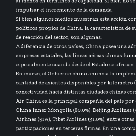
al menos en términos de capacidad. Si bien no se
impulsar el incremento de la demanda.
Si bien algunos medios muestran esta acción como 
políticos propios de China, la característica d
de reacción del sector, son algunas.
A diferencia de otros países, China posee una ad
empresas estatales, las líneas aéreas chinas func
especialmente cuando desde el Estado se ofrecen 
En marzo, el Gobierno chino anuncia la impleme
cantidad de asientos disponibles por kilómetro 
conectividad hacia distintas ciudades chinas co
Air China es la principal compañía del país por
China Inner Mongolia (80,0%), Beijing Airlines (
Airlines (51%), Tibet Airlines (31,0%), entre ot
participaciones en terceras firmas. En una compa