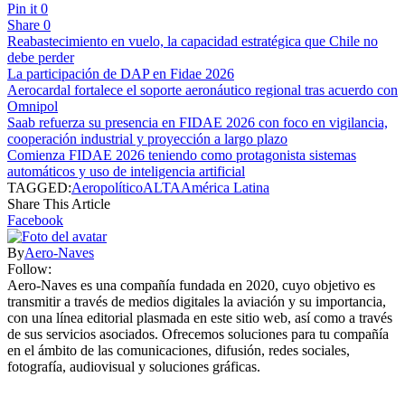
Pin it
0
Share
0
Reabastecimiento en vuelo, la capacidad estratégica que Chile no
debe perder
La participación de DAP en Fidae 2026
Aerocardal fortalece el soporte aeronáutico regional tras acuerdo con
Omnipol
Saab refuerza su presencia en FIDAE 2026 con foco en vigilancia,
cooperación industrial y proyección a largo plazo
Comienza FIDAE 2026 teniendo como protagonista sistemas
automáticos y uso de inteligencia artificial
TAGGED:
Aeropolítico
ALTA
América Latina
Share This Article
Facebook
By
Aero-Naves
Follow:
Aero-Naves es una compañía fundada en 2020, cuyo objetivo es
transmitir a través de medios digitales la aviación y su importancia,
con una línea editorial plasmada en este sitio web, así como a través
de sus servicios asociados. Ofrecemos soluciones para tu compañía
en el ámbito de las comunicaciones, difusión, redes sociales,
fotografía, audiovisual y soluciones gráficas.