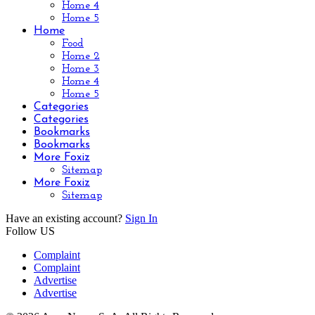
Home 4
Home 5
Home
Food
Home 2
Home 3
Home 4
Home 5
Categories
Categories
Bookmarks
Bookmarks
More Foxiz
Sitemap
More Foxiz
Sitemap
Have an existing account?
Sign In
Follow US
Complaint
Complaint
Advertise
Advertise