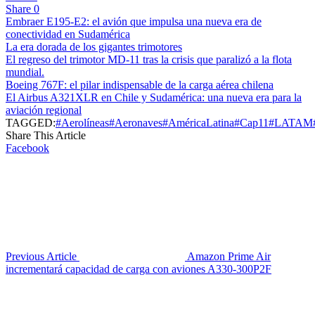
Share
0
Embraer E195-E2: el avión que impulsa una nueva era de
conectividad en Sudamérica
La era dorada de los gigantes trimotores
El regreso del trimotor MD-11 tras la crisis que paralizó a la flota
mundial.
Boeing 767F: el pilar indispensable de la carga aérea chilena
El Airbus A321XLR en Chile y Sudamérica: una nueva era para la
aviación regional
TAGGED:
#Aerolíneas
#Aeronaves
#AméricaLatina
#Cap11
#LATAM
Share This Article
Facebook
Previous Article
Amazon Prime Air
incrementará capacidad de carga con aviones A330-300P2F