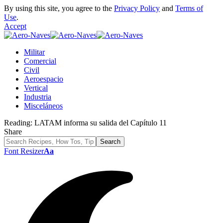
By using this site, you agree to the
Privacy Policy
and
Terms of
Use
.
Accept
Militar
Comercial
Civil
Aeroespacio
Vertical
Industria
Misceláneos
Reading:
LATAM informa su salida del Capítulo 11
Share
Font Resizer
Aa