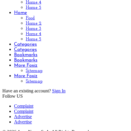
Home 4
Home 5
Home
Food
Home 2
Home 3
Home 4
Home 5
Categories
Categories
Bookmarks
Bookmarks
More Foxiz
Sitemap
More Foxiz
Sitemap
Have an existing account?
Sign In
Follow US
Complaint
Complaint
Advertise
Advertise