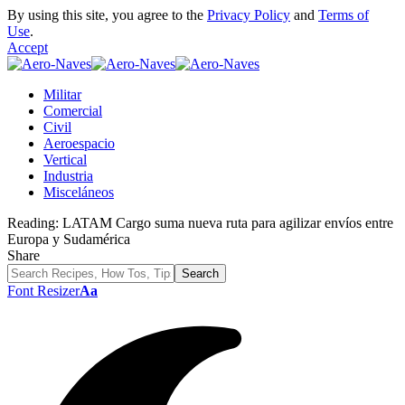
By using this site, you agree to the
Privacy Policy
and
Terms of
Use
.
Accept
Militar
Comercial
Civil
Aeroespacio
Vertical
Industria
Misceláneos
Reading:
LATAM Cargo suma nueva ruta para agilizar envíos entre
Europa y Sudamérica
Share
Font Resizer
Aa