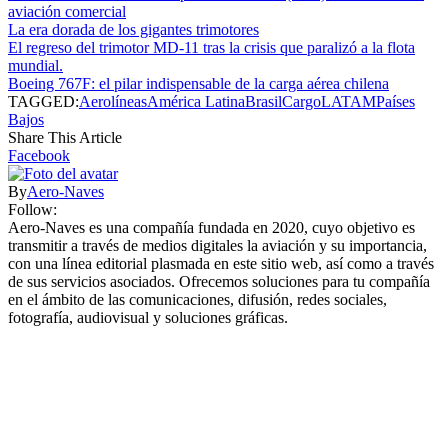
aviación comercial
La era dorada de los gigantes trimotores
El regreso del trimotor MD-11 tras la crisis que paralizó a la flota
mundial.
Boeing 767F: el pilar indispensable de la carga aérea chilena
TAGGED:
Aerolíneas
América Latina
Brasil
Cargo
LATAM
Países
Bajos
Share This Article
Facebook
By
Aero-Naves
Follow:
Aero-Naves es una compañía fundada en 2020, cuyo objetivo es
transmitir a través de medios digitales la aviación y su importancia,
con una línea editorial plasmada en este sitio web, así como a través
de sus servicios asociados. Ofrecemos soluciones para tu compañía
en el ámbito de las comunicaciones, difusión, redes sociales,
fotografía, audiovisual y soluciones gráficas.