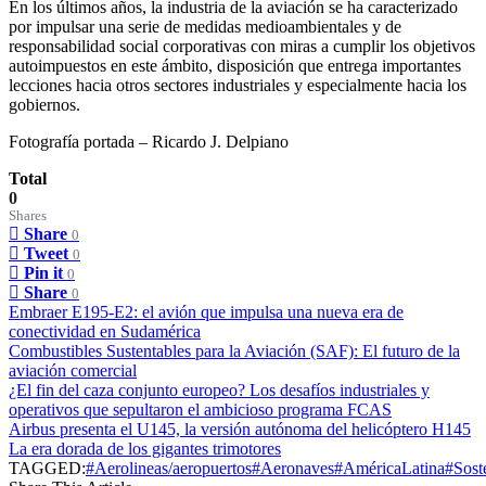
En los últimos años, la industria de la aviación se ha caracterizado
por impulsar una serie de medidas medioambientales y de
responsabilidad social corporativas con miras a cumplir los objetivos
autoimpuestos en este ámbito, disposición que entrega importantes
lecciones hacia otros sectores industriales y especialmente hacia los
gobiernos.
Fotografía portada – Ricardo J. Delpiano
Total
0
Shares
Share
0
Tweet
0
Pin it
0
Share
0
Embraer E195-E2: el avión que impulsa una nueva era de
conectividad en Sudamérica
Combustibles Sustentables para la Aviación (SAF): El futuro de la
aviación comercial
¿El fin del caza conjunto europeo? Los desafíos industriales y
operativos que sepultaron el ambicioso programa FCAS
Airbus presenta el U145, la versión autónoma del helicóptero H145
La era dorada de los gigantes trimotores
TAGGED:
#Aerolineas/aeropuertos
#Aeronaves
#AméricaLatina
#Sost