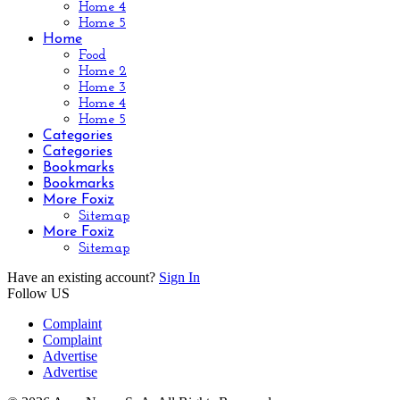
Home 4
Home 5
Home
Food
Home 2
Home 3
Home 4
Home 5
Categories
Categories
Bookmarks
Bookmarks
More Foxiz
Sitemap
More Foxiz
Sitemap
Have an existing account?
Sign In
Follow US
Complaint
Complaint
Advertise
Advertise