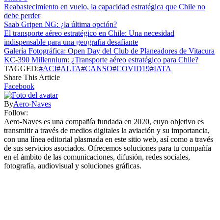
Reabastecimiento en vuelo, la capacidad estratégica que Chile no
debe perder
Saab Gripen NG: ¿la última opción?
El transporte aéreo estratégico en Chile: Una necesidad
indispensable para una geografía desafiante
Galería Fotográfica: Open Day del Club de Planeadores de Vitacura
KC-390 Millennium: ¿Transporte aéreo estratégico para Chile?
TAGGED:
#ACI
#ALTA
#CANSO
#COVID19
#IATA
Share This Article
Facebook
By
Aero-Naves
Follow:
Aero-Naves es una compañía fundada en 2020, cuyo objetivo es
transmitir a través de medios digitales la aviación y su importancia,
con una línea editorial plasmada en este sitio web, así como a través
de sus servicios asociados. Ofrecemos soluciones para tu compañía
en el ámbito de las comunicaciones, difusión, redes sociales,
fotografía, audiovisual y soluciones gráficas.