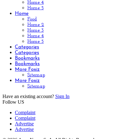
Home 4
Home 5
Home
Food
Home 2
Home 3
Home 4
Home 5
Categories
Categories
Bookmarks
Bookmarks
More Foxiz
Sitemap
More Foxiz
Sitemap
Have an existing account?
Sign In
Follow US
Complaint
Complaint
Advertise
Advertise