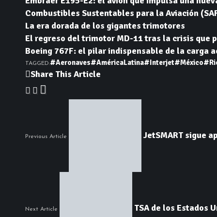
Embraer E195-E2: el avión que impulsa una nuev
Combustibles Sustentables para la Aviación (SAF)
La era dorada de los gigantes trimotores
El regreso del trimotor MD-11 tras la crisis que p
Boeing 767F: el pilar indispensable de la carga 
#Aeronaves
#AméricaLatina
#Interjet
#México
#Ri
TAGGED:
Share This Article
JetSMART sigue ap
Previous Article
TSA de los Estados U
Next Article