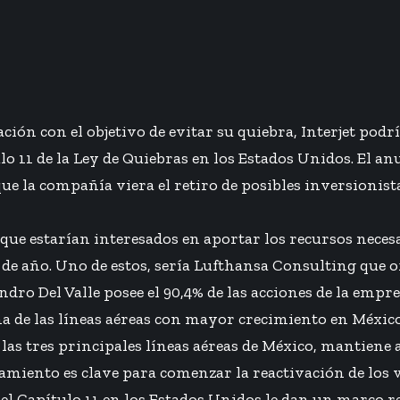
ión con el objetivo de evitar su quiebra, Interjet podr
lo 11 de la Ley de Quiebras en los Estados Unidos. El an
que la compañía viera el retiro de posibles inversioni
 que estarían interesados en aportar los recursos necesa
e año. Uno de estos, sería Lufthansa Consulting que of
dro Del Valle posee el 90,4% de las acciones de la emp
a de las líneas aéreas con mayor crecimiento en México
las tres principales líneas aéreas de México, mantiene 
miento es clave para comenzar la reactivación de los vu
el Capítulo 11 en los Estados Unidos le dan un marco 