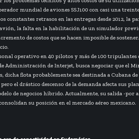
 los problemas técnicos y altos costos de su utilización
operador mundial de aviones SSJ100 con casi una treinte
os constantes retrasos en las entregas desde 2012, la par
avión, la falta en la habilitación de un simulador pre
cremento de costos que se hacen imposible de sostener. 
cio.
ersonal operativo en 40 pilotos y más de 100 tripulantes
de Administración de Interjet, busca negociar que el M
s, dicha flota probablemente sea destinada a Cubana de
9, pero el drástico descenso de la demanda afecta sus plan
odelo de negocios híbrido. Actualmente, su salida -po
 consolidan su posición en el mercado aéreo mexicano.