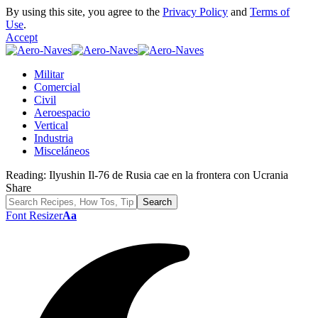
By using this site, you agree to the
Privacy Policy
and
Terms of
Use
.
Accept
Militar
Comercial
Civil
Aeroespacio
Vertical
Industria
Misceláneos
Reading:
Ilyushin Il-76 de Rusia cae en la frontera con Ucrania
Share
Font Resizer
Aa