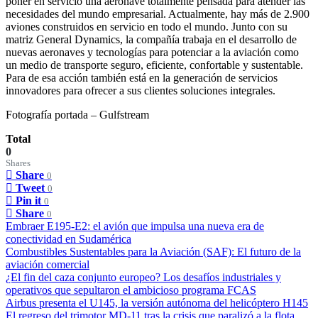
poner en servicio una aeronave totalmente pensada para atender las
necesidades del mundo empresarial. Actualmente, hay más de 2.900
aviones construidos en servicio en todo el mundo. Junto con su
matriz General Dynamics, la compañía trabaja en el desarrollo de
nuevas aeronaves y tecnologías para potenciar a la aviación como
un medio de transporte seguro, eficiente, confortable y sustentable.
Para de esa acción también está en la generación de servicios
innovadores para ofrecer a sus clientes soluciones integrales.
Fotografía portada – Gulfstream
Total
0
Shares
Share
0
Tweet
0
Pin it
0
Share
0
Embraer E195-E2: el avión que impulsa una nueva era de
conectividad en Sudamérica
Combustibles Sustentables para la Aviación (SAF): El futuro de la
aviación comercial
¿El fin del caza conjunto europeo? Los desafíos industriales y
operativos que sepultaron el ambicioso programa FCAS
Airbus presenta el U145, la versión autónoma del helicóptero H145
El regreso del trimotor MD-11 tras la crisis que paralizó a la flota