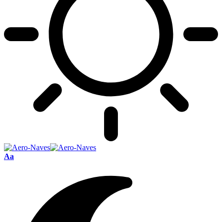
Font
Aa
Resizer