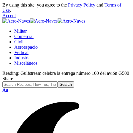
By using this site, you agree to the
Privacy Policy
and
Terms of
Use
.
Accept
Militar
Comercial
Civil
Aeroespacio
Vertical
Industria
Misceláneos
Reading:
Gulfstream celebra la entrega número 100 del avión G500
Share
Font
Aa
Resizer