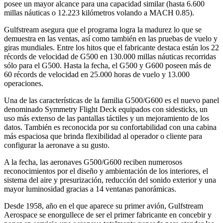
posee un mayor alcance para una capacidad similar (hasta 6.600
millas náuticas o 12.223 kilómetros volando a MACH 0.85).
Gulfstream asegura que el programa logra la madurez lo que se
demuestra en las ventas, así como también en las pruebas de vuelo y
giras mundiales. Entre los hitos que el fabricante destaca están los 22
récords de velocidad de G500 en 130.000 millas náuticas recorridas
sólo para el G500. Hasta la fecha, el G500 y G600 poseen más de
60 récords de velocidad en 25.000 horas de vuelo y 13.000
operaciones.
Una de las características de la familia G500/G600 es el nuevo panel
denominado Symmetry Flight Deck equipados con sidesticks, un
uso más extenso de las pantallas táctiles y un mejoramiento de los
datos. También es reconocida por su confortabilidad con una cabina
más espaciosa que brinda flexibilidad al operador o cliente para
configurar la aeronave a su gusto.
A la fecha, las aeronaves G500/G600 reciben numerosos
reconocimientos por el diseño y ambientación de los interiores, el
sistema del aire y presurización, reducción del sonido exterior y una
mayor luminosidad gracias a 14 ventanas panorámicas.
Desde 1958, año en el que aparece su primer avión, Gulfstream
Aerospace se enorgullece de ser el primer fabricante en concebir y