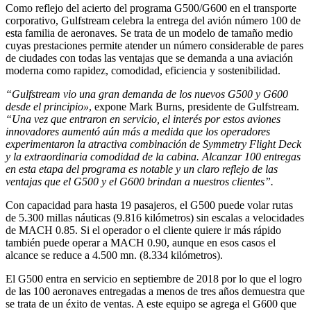
Como reflejo del acierto del programa G500/G600 en el transporte
corporativo, Gulfstream celebra la entrega del avión número 100 de
esta familia de aeronaves. Se trata de un modelo de tamaño medio
cuyas prestaciones permite atender un número considerable de pares
de ciudades con todas las ventajas que se demanda a una aviación
moderna como rapidez, comodidad, eficiencia y sostenibilidad.
“Gulfstream vio una gran demanda de los nuevos G500 y G600
desde el principio»
, expone Mark Burns, presidente de Gulfstream.
“Una vez que entraron en servicio, el interés por estos aviones
innovadores aumentó aún más a medida que los operadores
experimentaron la atractiva combinación de Symmetry Flight Deck
y la extraordinaria comodidad de la cabina. Alcanzar 100 entregas
en esta etapa del programa es notable y un claro reflejo de las
ventajas que el G500 y el G600 brindan a nuestros clientes”.
Con capacidad para hasta 19 pasajeros, el G500 puede volar rutas
de 5.300 millas náuticas (9.816 kilómetros) sin escalas a velocidades
de MACH 0.85. Si el operador o el cliente quiere ir más rápido
también puede operar a MACH 0.90, aunque en esos casos el
alcance se reduce a 4.500 mn. (8.334 kilómetros).
El G500 entra en servicio en septiembre de 2018 por lo que el logro
de las 100 aeronaves entregadas a menos de tres años demuestra que
se trata de un éxito de ventas. A este equipo se agrega el G600 que