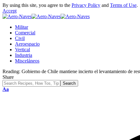
By using this site, you agree to the
Privacy Policy
and
Terms of Use
.
Accept
Militar
Comercial
Civil
Aeroespacio
Vertical
Industria
Misceláneos
Reading:
Gobierno de Chile mantiene incierto el levantamiento de res
Share
Font
Aa
Resizer