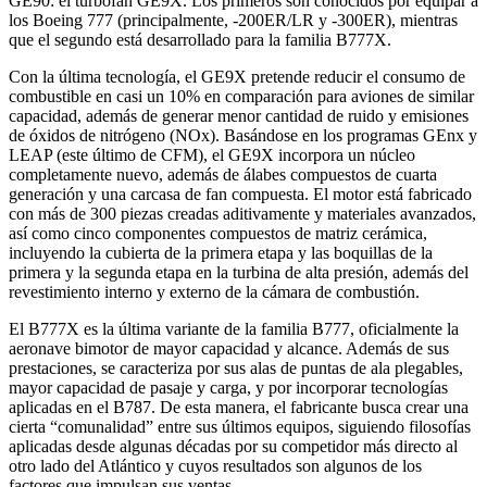
GE90: el turbofan GE9X. Los primeros son conocidos por equipar a
los Boeing 777 (principalmente, -200ER/LR y -300ER), mientras
que el segundo está desarrollado para la familia B777X.
Con la última tecnología, el GE9X pretende reducir el consumo de
combustible en casi un 10% en comparación para aviones de similar
capacidad, además de generar menor cantidad de ruido y emisiones
de óxidos de nitrógeno (NOx). Basándose en los programas GEnx y
LEAP (este último de CFM), el GE9X incorpora un núcleo
completamente nuevo, además de álabes compuestos de cuarta
generación y una carcasa de fan compuesta. El motor está fabricado
con más de 300 piezas creadas aditivamente y materiales avanzados,
así como cinco componentes compuestos de matriz cerámica,
incluyendo la cubierta de la primera etapa y las boquillas de la
primera y la segunda etapa en la turbina de alta presión, además del
revestimiento interno y externo de la cámara de combustión.
El B777X es la última variante de la familia B777, oficialmente la
aeronave bimotor de mayor capacidad y alcance. Además de sus
prestaciones, se caracteriza por sus alas de puntas de ala plegables,
mayor capacidad de pasaje y carga, y por incorporar tecnologías
aplicadas en el B787. De esta manera, el fabricante busca crear una
cierta “comunalidad” entre sus últimos equipos, siguiendo filosofías
aplicadas desde algunas décadas por su competidor más directo al
otro lado del Atlántico y cuyos resultados son algunos de los
factores que impulsan sus ventas.