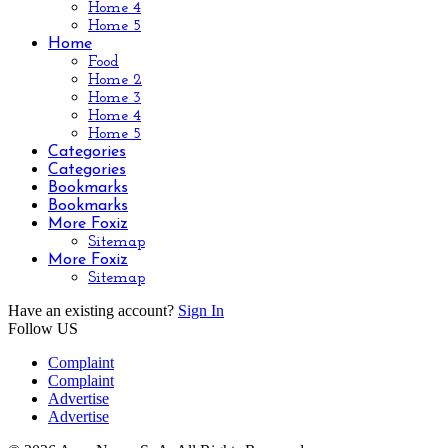
Home 4
Home 5
Home
Food
Home 2
Home 3
Home 4
Home 5
Categories
Categories
Bookmarks
Bookmarks
More Foxiz
Sitemap
More Foxiz
Sitemap
Have an existing account?
Sign In
Follow US
Complaint
Complaint
Advertise
Advertise