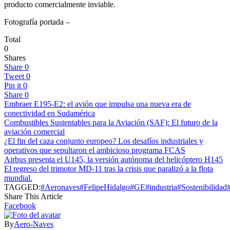
producto comercialmente inviable.
Fotografía portada –
Total
0
Shares
Share
0
Tweet
0
Pin it
0
Share
0
Embraer E195-E2: el avión que impulsa una nueva era de
conectividad en Sudamérica
Combustibles Sustentables para la Aviación (SAF): El futuro de la
aviación comercial
¿El fin del caza conjunto europeo? Los desafíos industriales y
operativos que sepultaron el ambicioso programa FCAS
Airbus presenta el U145, la versión autónoma del helicóptero H145
El regreso del trimotor MD-11 tras la crisis que paralizó a la flota
mundial.
TAGGED:
#Aeronaves
#FelipeHidalgo
#GE
#industria
#Sostenibilidad
Share This Article
Facebook
By
Aero-Naves