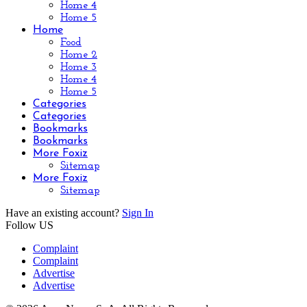
Home 4
Home 5
Home
Food
Home 2
Home 3
Home 4
Home 5
Categories
Categories
Bookmarks
Bookmarks
More Foxiz
Sitemap
More Foxiz
Sitemap
Have an existing account?
Sign In
Follow US
Complaint
Complaint
Advertise
Advertise