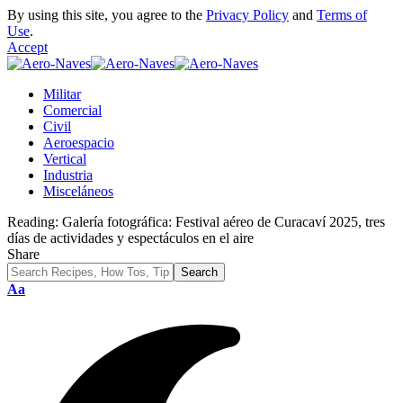
By using this site, you agree to the
Privacy Policy
and
Terms of
Use
.
Accept
Militar
Comercial
Civil
Aeroespacio
Vertical
Industria
Misceláneos
Reading:
Galería fotográfica: Festival aéreo de Curacaví 2025, tres
días de actividades y espectáculos en el aire
Share
Font
Aa
Resizer